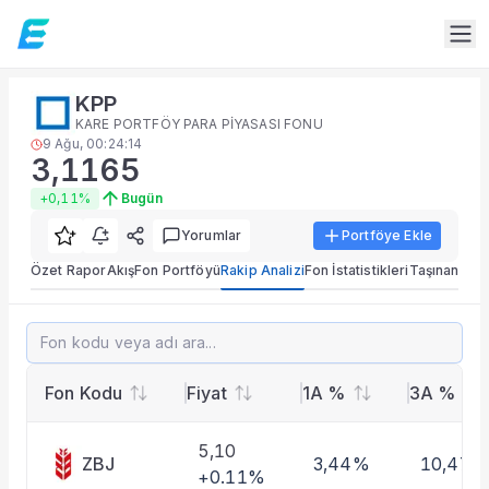
Fon Detay
KPP
Rakip Analizi
KARE PORTFÖY PARA PİYASASI FONU
KPP benzer kategorideki fonlarla getiri, risk ve portföy ka
9 Ağu, 00:24:14
3,1165
Sık Sorulan Sorular
KPP fonu rakip analizi ekranında neler var?
+0,11%
Bugün
TEFAS KPP fonu için rakip analizi sekmesinde performans, 
Yorumlar
Portföye Ekle
Fon verileri hangi kaynaktan gelir?
Fon fiyat, getiri ve portföy verileri TEFAS ve ilgili resmi k
Özet Rapor
Akış
Fon Portföyü
Rakip Analizi
Fon İstatistikleri
Taşınan Fon
KPP fonunu diğer fonlarla karşılaştırabilir miyim?
Evet. Fon detay modülündeki rakip analizi ve performans ka
KPP
3,1165
+0,11%
Fon Detay
— İlgili Bölümler
Özet Rapor
Fon Kodu
Fiyat
1A %
3A %
Akış
Fon Portföyü
5,10
Rakip Analizi
ZBJ
3,44%
10,47%
+0.11%
Fon İstatistikleri