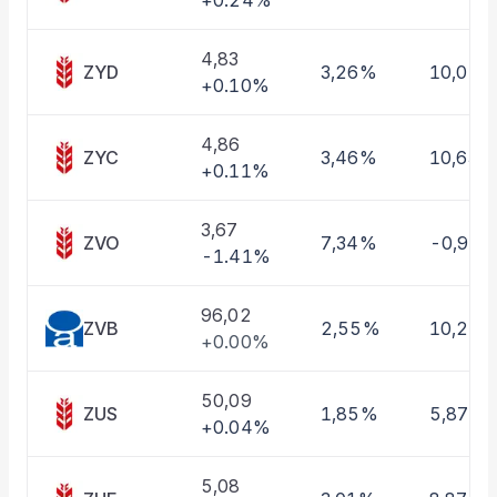
+0.24%
Taşınan Fonlar
Fiyat Endeks Değişimi
4,83
ZYD
3,26%
10,01%
+0.10%
4,86
ZYC
3,46%
10,63%
+0.11%
3,67
ZVO
7,34%
-0,97
-1.41%
96,02
ZVB
2,55%
10,22
+0.00%
50,09
ZUS
1,85%
5,87%
+0.04%
5,08