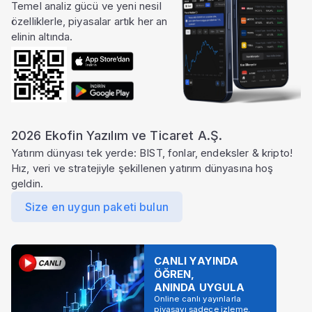
Temel analiz gücü ve yeni nesil
özelliklerle, piyasalar artık her an
elinin altında.
2026 Ekofin Yazılım ve Ticaret A.Ş.
Yatırım dünyası tek yerde: BIST, fonlar, endeksler & kripto!
Hız, veri ve stratejiyle şekillenen yatırım dünyasına hoş
geldin.
Size en uygun paketi bulun
CANLI YAYINDA
ÖĞREN,
ANINDA UYGULA
Online canlı yayınlarla
piyasayı sadece izleme,