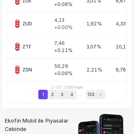
ZUE
3,01%
8,87%
+0.08%
4,13
ZUD
1,92%
4,33%
+0.00%
7,46
ZTF
3,07%
10,16%
+0.11%
56,28
ZSN
2,21%
6,78%
+0.06%
1
-
10
/
1326
kayıt
1
2
3
4
…
133
Ekofin Mobil ile Piyasalar
Cebinde