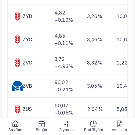
Taşınan Fonlar
Fiyat Endeks Değişimi
4,82
ZYD
3,26%
10,01%
+0.10%
4,85
ZYC
3,46%
10,63%
+0.11%
3,72
ZVO
8,32%
2,22%
+4.93%
96,02
ZVB
3,05%
10,46
+0.21%
50,07
ZUS
2,04%
5,85%
+0.05%
5,08
Sayfam
Bugün
Piyasalar
Portföyüm
Analizler
ZUE
3,00%
8,93%