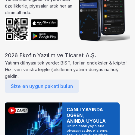
özelliklerle, piyasalar artık her an
elinin altında.
2026 Ekofin Yazılım ve Ticaret A.Ş.
Yatırım dünyası tek yerde: BIST, fonlar, endeksler & kripto!
Hız, veri ve stratejiyle şekillenen yatırım dünyasına hoş
geldin.
Size en uygun paketi bulun
CANLI YAYINDA
ÖĞREN,
ANINDA UYGULA
Online canlı yayınlarla
piyasayı sadece izleme,