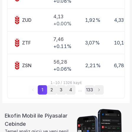
+0.08%
4,13
ZUD
1,92%
4,33%
+0.00%
7,46
ZTF
3,07%
10,16%
+0.11%
56,28
ZSN
2,21%
6,78%
+0.06%
1
-
10
/
1326
kayıt
1
2
3
4
…
133
Ekofin Mobil ile Piyasalar
Cebinde
Temel analiz gücü ve yeni nesil