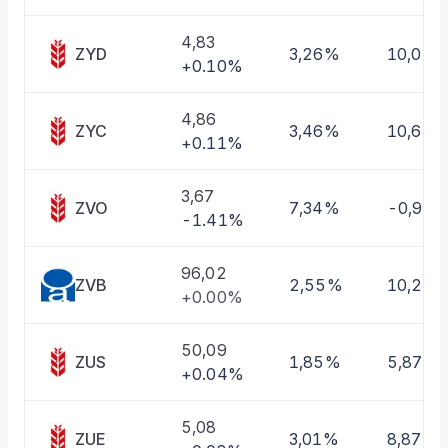
Taşınan Fonlar
Fiyat Endeks Değişimi
4,83
ZYD
3,26%
10,01%
+0.10%
4,86
ZYC
3,46%
10,63%
+0.11%
3,67
ZVO
7,34%
-0,97
-1.41%
96,02
ZVB
2,55%
10,22
+0.00%
50,09
ZUS
1,85%
5,87%
+0.04%
5,08
ZUE
3,01%
8,87%