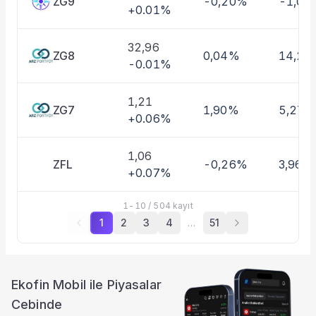
ZG9
-0,20%
-1,01
+0.01%
32,96
ZG8
0,04%
14,27
-0.01%
1,21
ZG7
1,90%
5,27%
+0.06%
1,06
ZFL
-0,26%
3,96%
+0.07%
1
-
10
/
504
kayıt
1
2
3
4
…
51
Ekofin Mobil ile Piyasalar
Cebinde