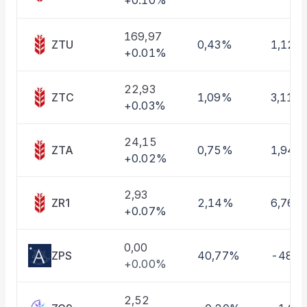
+0.10%
Taşınan Fonlar
Fiyat Endeks Değişimi
169,97
ZTU
0,43%
1,12%
+0.01%
22,93
ZTC
1,09%
3,11%
+0.03%
24,15
ZTA
0,75%
1,94%
+0.02%
2,93
ZR1
2,14%
6,76%
+0.07%
0,00
ZPS
40,77%
-48,
+0.00%
2,52