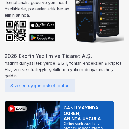
Temel analiz gücü ve yeni nesil
özelliklerle, piyasalar artık her an
elinin altında.
2026 Ekofin Yazılım ve Ticaret A.Ş.
Yatırım dünyası tek yerde: BIST, fonlar, endeksler & kripto!
Hız, veri ve stratejiyle şekillenen yatırım dünyasına hoş
geldin.
Size en uygun paketi bulun
CANLI YAYINDA
ÖĞREN,
ANINDA UYGULA
Online canlı yayınlarla
piyasayı sadece izleme,