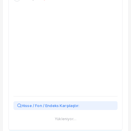
Taşınan Fonlar
Fiyat Endeks Değişimi
Hisse / Fon / Endeks Karşılaştır:
Yükleniyor…