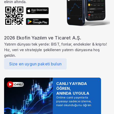
elinin altında.
2026 Ekofin Yazılım ve Ticaret A.Ş.
Yatırım dünyası tek yerde: BIST, fonlar, endeksler & kripto!
Hız, veri ve stratejiyle şekillenen yatırım dünyasına hoş
geldin.
Size en uygun paketi bulun
CANLI YAYINDA
ÖĞREN,
ANINDA UYGULA
Online canlı yayınlarla
piyasayı sadece izleme,
nasıl okunduğunu öğren.