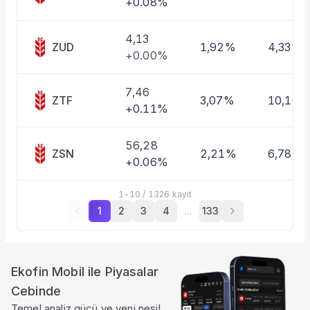
+0.08%
4,13
ZUD
1,92%
4,33%
+0.00%
7,46
ZTF
3,07%
10,16%
+0.11%
56,28
ZSN
2,21%
6,78%
+0.06%
1
-
10
/
1326
kayıt
1
2
3
4
…
133
Ekofin Mobil ile Piyasalar
Cebinde
Temel analiz gücü ve yeni nesil