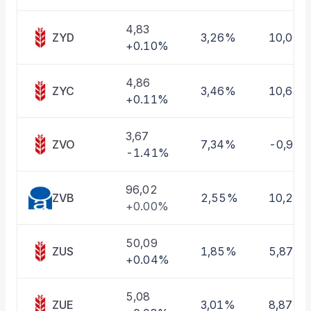
Taşınan Fonlar
Fiyat Endeks Değişimi
4,83
ZYD
3,26%
10,01%
+0.10%
4,86
ZYC
3,46%
10,63%
+0.11%
3,67
ZVO
7,34%
-0,97
-1.41%
96,02
ZVB
2,55%
10,22
+0.00%
50,09
ZUS
1,85%
5,87%
+0.04%
5,08
ZUE
3,01%
8,87%