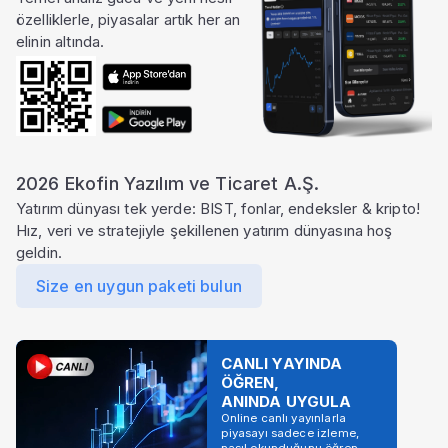
özelliklerle, piyasalar artık her an
elinin altında.
2026 Ekofin Yazılım ve Ticaret A.Ş.
Yatırım dünyası tek yerde: BIST, fonlar, endeksler & kripto!
Hız, veri ve stratejiyle şekillenen yatırım dünyasına hoş
geldin.
Size en uygun paketi bulun
CANLI YAYINDA
ÖĞREN,
ANINDA UYGULA
Online canlı yayınlarla
piyasayı sadece izleme,