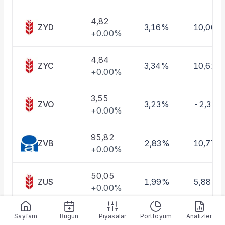
4,82
ZYD
3,16%
10,00%
+0.00%
4,84
ZYC
3,34%
10,62%
+0.00%
3,55
ZVO
3,23%
-2,34%
+0.00%
95,82
ZVB
2,83%
10,77%
+0.00%
50,05
ZUS
1,99%
5,88%
+0.00%
5,06
Sayfam
Bugün
Piyasalar
Portföyüm
Analizler
ZUE
2,73%
8,64%