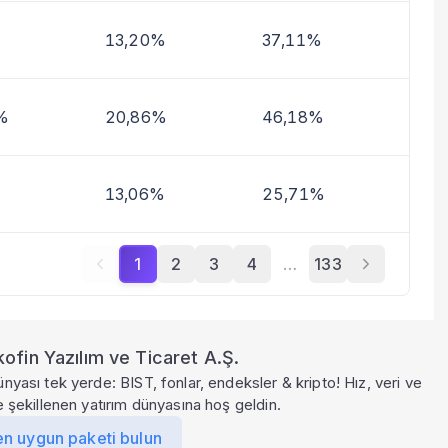
13,20%
37,11%
%
20,86%
46,18%
13,06%
25,71%
1
2
3
4
…
133
ofin Yazılım ve Ticaret A.Ş.
ünyası tek yerde: BIST, fonlar, endeksler & kripto! Hız, veri ve
le şekillenen yatırım dünyasına hoş geldin.
en uygun paketi bulun