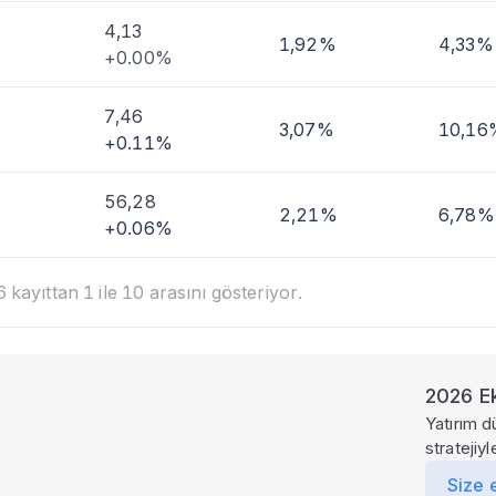
4,13
1,92%
4,33%
+0.00%
7,46
3,07%
10,16
+0.11%
56,28
2,21%
6,78%
+0.06%
kayıttan 1 ile 10 arasını gösteriyor.
2026 Ek
Yatırım d
stratejiy
Size 