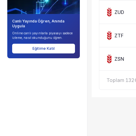
ZUD
Canlı Yayında Öğren, Anında
Uygula
Online canlı yayınlarla piyasayı sadece
ZTF
izleme, nasıl okunduğunu öğren.
Eğitime Katıl
ZSN
Toplam 1326 