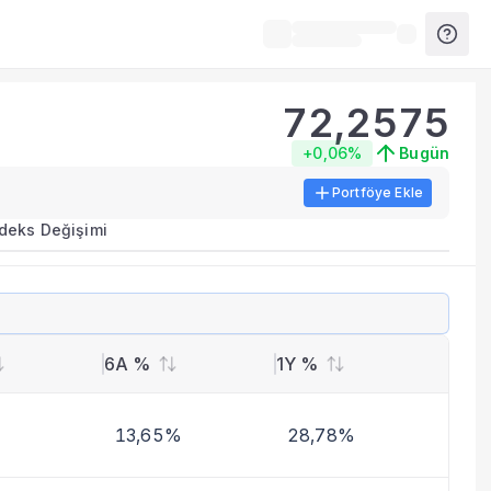
72,2575
+0,06%
Bugün
Portföye Ekle
rma metrikleri listelenir.
ndeks Değişimi
erinde birleştirilir.
yla benzer fonları inceleyebilirsiniz.
6A %
1Y %
13,65%
28,78%