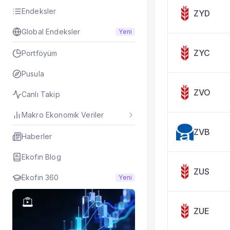
Taşınan Fonlar
Endeksler
ZYD
Fiyat Endeks Değiş
Global Endeksler
Yeni
ZYC
Portföyüm
Pusula
ZVO
Canlı Takip
Makro Ekonomik Veriler
ZVB
Haberler
Ekofin Blog
ZUS
Ekofin 360
Yeni
ZUE