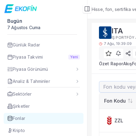
Hisse, fon, sertifika 
Bugün
Fon Detay
7 Ağustos Cuma
ITA
Rakip Analizi
İŞ PORTFÖY 
ITA benzer kategori
7 Ağu, 19:39:09
Günlük Radar
Sık Sorulan Sorul
ITA fonu rakip ana
Piyasa Takvimi
Yeni
TEFAS ITA fonu için
Özet Rapor
Akış
F
Piyasa Görünümü
Fon verileri hangi 
Fon fiyat, getiri ve
Analiz & Tahminler
ITA
ITA fonunu diğer fo
Evet. Fon detay mod
Sektörler
Fon Detay
— İlgili
Fon Kodu
Özet Rapor
Şirketler
Akış
Fonlar
ZZL
Fon Portföyü
Rakip Analizi
Kripto
Fon İstatistikleri