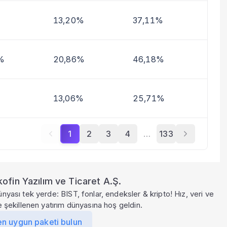
13,20%
37,11%
%
20,86%
46,18%
13,06%
25,71%
1
2
3
4
…
133
ofin Yazılım ve Ticaret A.Ş.
ünyası tek yerde: BIST, fonlar, endeksler & kripto! Hız, veri ve
le şekillenen yatırım dünyasına hoş geldin.
en uygun paketi bulun