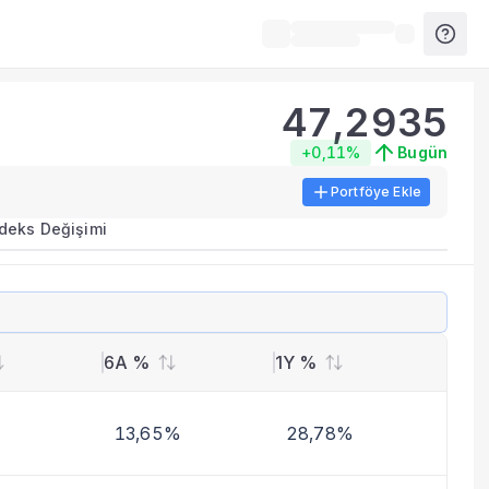
47,2935
+0,11%
Bugün
Portföye Ekle
ırma metrikleri listelenir.
ndeks Değişimi
erinde birleştirilir.
yla benzer fonları inceleyebilirsiniz.
6A %
1Y %
13,65%
28,78%