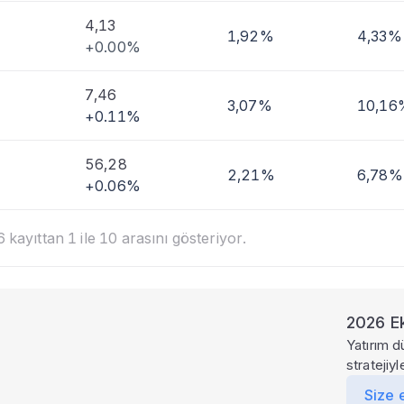
4,13
1,92%
4,33%
+0.00%
7,46
3,07%
10,16
+0.11%
56,28
2,21%
6,78%
+0.06%
kayıttan 1 ile 10 arasını gösteriyor.
2026 Ek
Yatırım d
stratejiy
Size 