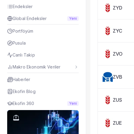
Taşınan Fonlar
Endeksler
ZYD
Fiyat Endeks Değiş
Global Endeksler
Yeni
ZYC
Portföyüm
Pusula
ZVO
Canlı Takip
Makro Ekonomik Veriler
ZVB
Haberler
Ekofin Blog
ZUS
Ekofin 360
Yeni
ZUE