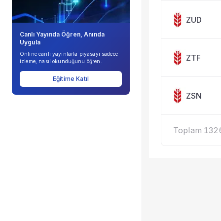
ZUD
Canlı Yayında Öğren, Anında
Uygula
Online canlı yayınlarla piyasayı sadece
ZTF
izleme, nasıl okunduğunu öğren.
Eğitime Katıl
ZSN
Toplam 1326 