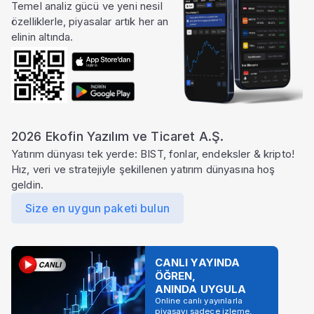
Temel analiz gücü ve yeni nesil
özelliklerle, piyasalar artık her an
elinin altında.
2026 Ekofin Yazılım ve Ticaret A.Ş.
Yatırım dünyası tek yerde: BIST, fonlar, endeksler & kripto!
Hız, veri ve stratejiyle şekillenen yatırım dünyasına hoş
geldin.
Size en uygun paketi bulun
CANLI YAYINDA
ÖĞREN,
ANINDA UYGULA
Online canlı yayınlarla
piyasayı sadece izleme,