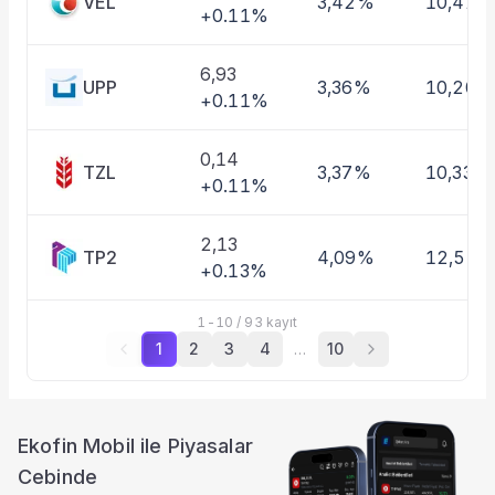
VEL
3,42%
10,42%
+0.11%
6,93
UPP
3,36%
10,20%
+0.11%
0,14
TZL
3,37%
10,33%
+0.11%
2,13
TP2
4,09%
12,52
+0.13%
1
-
10
/
93
kayıt
1
2
3
4
…
10
Ekofin Mobil ile Piyasalar
Cebinde