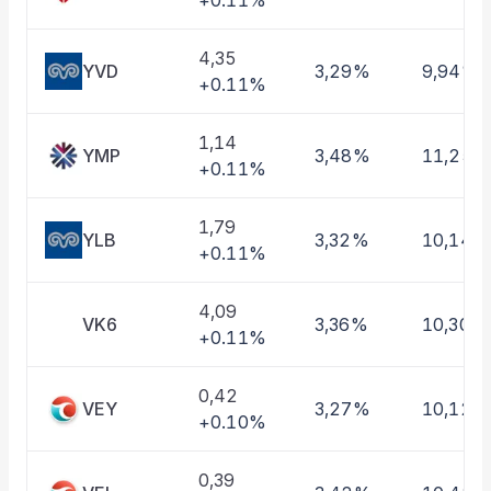
+0.11%
Taşınan Fonlar
Fiyat Endeks Değişimi
4,35
YVD
3,29%
9,94%
+0.11%
1,14
YMP
3,48%
11,25%
+0.11%
1,79
YLB
3,32%
10,14%
+0.11%
4,09
VK6
3,36%
10,30%
+0.11%
0,42
VEY
3,27%
10,12%
+0.10%
0,39