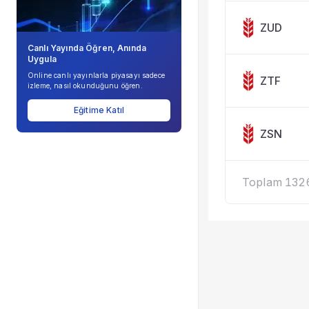
ZUD
Canlı Yayında Öğren, Anında
Uygula
Online canlı yayınlarla piyasayı sadece
ZTF
izleme, nasıl okunduğunu öğren.
Eğitime Katıl
ZSN
Toplam 1326 