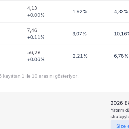
4,13
1,92%
4,33%
+0.00%
7,46
3,07%
10,16
+0.11%
56,28
2,21%
6,78%
+0.06%
kayıttan 1 ile 10 arasını gösteriyor.
2026 Ek
Yatırım d
stratejiy
Size 