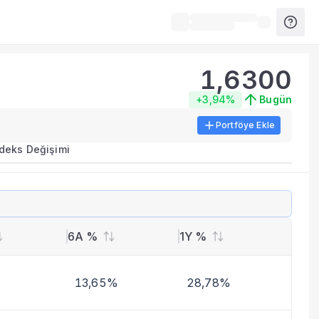
1,6300
+3,94%
Bugün
Portföye Ekle
rma metrikleri listelenir.
ndeks Değişimi
erinde birleştirilir.
yla benzer fonları inceleyebilirsiniz.
6A %
1Y %
13,65%
28,78%