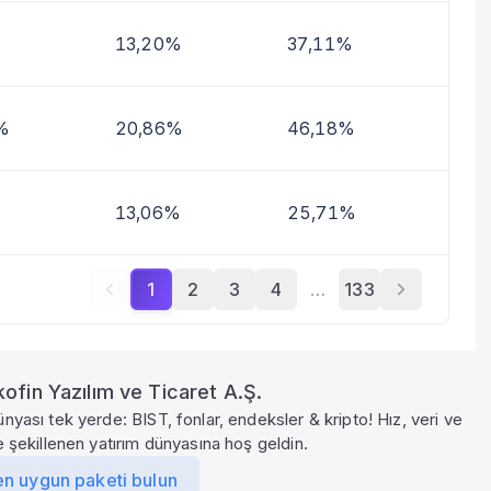
13,20%
37,11%
%
20,86%
46,18%
13,06%
25,71%
1
2
3
4
…
133
ofin Yazılım ve Ticaret A.Ş.
ünyası tek yerde: BIST, fonlar, endeksler & kripto! Hız, veri ve
le şekillenen yatırım dünyasına hoş geldin.
en uygun paketi bulun