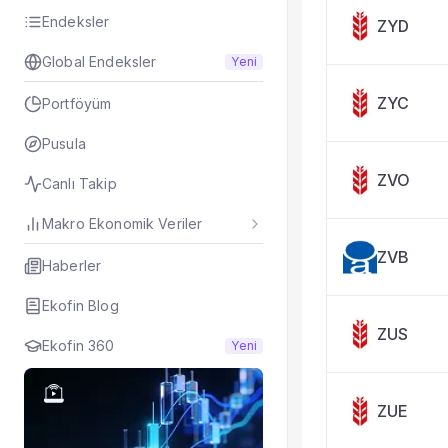
Taşınan Fonlar
Endeksler
ZYD
Fiyat Endeks Değiş
Global Endeksler
Yeni
ZYC
Portföyüm
Pusula
ZVO
Canlı Takip
Makro Ekonomik Veriler
ZVB
Haberler
Ekofin Blog
ZUS
Ekofin 360
Yeni
ZUE