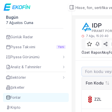
Hisse, fon, sertifika 
Bugün
Fon Detay
7 Ağustos Cuma
IDP
Rakip Analizi
PİRAMİT POR
IDP benzer kategori
7 Ağu, 15:20:40
Günlük Radar
Sık Sorulan Sorul
IDP fonu rakip ana
Piyasa Takvimi
Yeni
TEFAS IDP fonu için
Özet Rapor
Akış
F
Piyasa Görünümü
Fon verileri hangi 
Fon fiyat, getiri ve
Analiz & Tahminler
IDP
IDP fonunu diğer fo
Evet. Fon detay mod
Sektörler
Fon Detay
— İlgili
Fon Kodu
Özet Rapor
Şirketler
Akış
Fonlar
ZZL
Fon Portföyü
Rakip Analizi
Kripto
Fon İstatistikleri