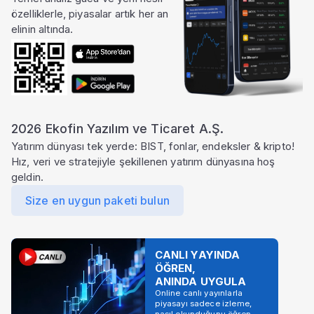
özelliklerle, piyasalar artık her an
elinin altında.
2026 Ekofin Yazılım ve Ticaret A.Ş.
Yatırım dünyası tek yerde: BIST, fonlar, endeksler & kripto!
Hız, veri ve stratejiyle şekillenen yatırım dünyasına hoş
geldin.
Size en uygun paketi bulun
CANLI YAYINDA
ÖĞREN,
ANINDA UYGULA
Online canlı yayınlarla
piyasayı sadece izleme,