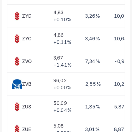
Taşınan Fonlar
Fiyat Endeks Değişimi
4,83
ZYD
3,26%
10,01%
+0.10%
4,86
ZYC
3,46%
10,63%
+0.11%
3,67
ZVO
7,34%
-0,97
-1.41%
96,02
ZVB
2,55%
10,22
+0.00%
50,09
ZUS
1,85%
5,87%
+0.04%
5,08
ZUE
3,01%
8,87%