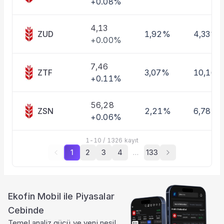
+0.08%
4,13
ZUD
1,92%
4,33%
+0.00%
7,46
ZTF
3,07%
10,16%
+0.11%
56,28
ZSN
2,21%
6,78%
+0.06%
1
-
10
/
1326
kayıt
1
2
3
4
…
133
Ekofin Mobil ile Piyasalar
Cebinde
Temel analiz gücü ve yeni nesil