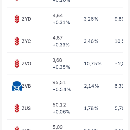
+0.10%
Taşınan Fonlar
Fiyat Endeks Değişimi
4,84
ZYD
3,26%
9,89%
+0.31%
4,87
ZYC
3,46%
10,54
+0.33%
3,68
ZVO
10,75%
-2,8
+0.35%
95,51
ZVB
2,14%
8,33%
-0.54%
50,12
ZUS
1,78%
5,79%
+0.06%
5,09