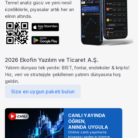
Temel analiz gücü ve yeni nesil
özelliklerle, piyasalar artık her an
elinin altında.
2026 Ekofin Yazılım ve Ticaret A.Ş.
Yatırım dünyası tek yerde: BIST, fonlar, endeksler & kripto!
Hız, veri ve stratejiyle şekillenen yatırım dünyasına hoş
geldin.
Size en uygun paketi bulun
CANLI YAYINDA
ÖĞREN,
ANINDA UYGULA
Online canlı yayınlarla
piyasayı sadece izleme,