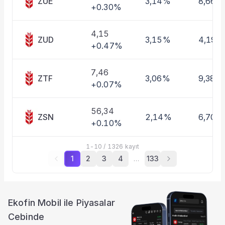
ZUE
3,14%
8,66%
+0.30%
4,15
ZUD
3,15%
4,19%
+0.47%
7,46
ZTF
3,06%
9,38%
+0.07%
56,34
ZSN
2,14%
6,70%
+0.10%
1
-
10
/
1326
kayıt
1
2
3
4
…
133
Ekofin Mobil ile Piyasalar
Cebinde