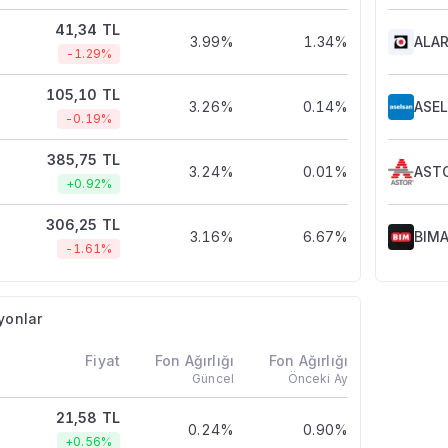
41,34 TL
3.99%
1.34%
ALA
-1.29%
105,10 TL
3.26%
0.14%
ASE
-0.19%
385,75 TL
3.24%
0.01%
AST
+0.92%
306,25 TL
3.16%
6.67%
BIM
-1.61%
yonlar
Fiyat
Fon Ağırlığı
Fon Ağırlığı
Güncel
Önceki Ay
21,58 TL
0.24%
0.90%
+0.56%