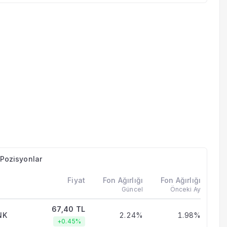
n Pozisyonlar
Fiyat
Fon Ağırlığı
Fon Ağırlığı
Güncel
Önceki Ay
67,40 TL
NK
2.24%
1.98%
+0.45%