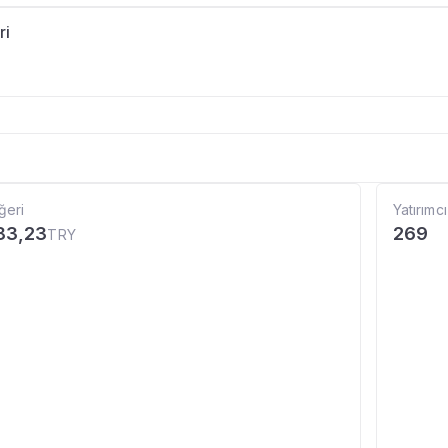
ri
ğeri
Yatırımcı
683,23
269
TRY