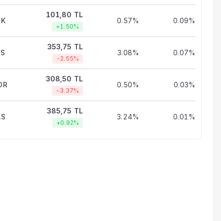
101,80 TL
RK
0.57%
0.09%
+1.50%
353,75 TL
LS
3.08%
0.07%
-2.55%
308,50 TL
OR
0.50%
0.03%
-3.37%
385,75 TL
AS
3.24%
0.01%
+0.92%