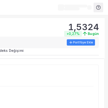
1,5324
+0,27%
Bugün
Portföye Ekle
ma metrikleri listelenir.
ndeks Değişimi
erinde birleştirilir.
yla benzer fonları inceleyebilirsiniz.