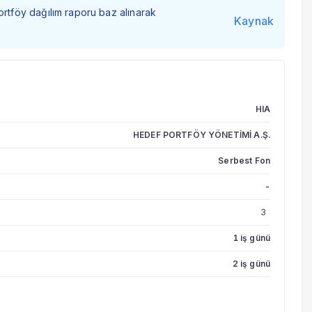
ortföy dağılım raporu baz alınarak
Kaynak
HIA
HEDEF PORTFÖY YÖNETİMİ A.Ş.
Serbest Fon
-
3
1 iş günü
2 iş günü