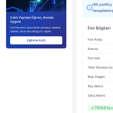
HIA portföy 
hesaplanmışt
Canlı Yayında Öğren, Anında
Uygula
Fon Bilgileri
Online canlı yayınlarla piyasayı sadece
izleme, nasıl okunduğunu öğren.
Fon Kodu
Eğitime Katıl
Kurucu
Fon türü
Yıllık Yönetim Üc
Risk Değeri
Alış Valörü
Satış Valörü
TEFAS'ta i