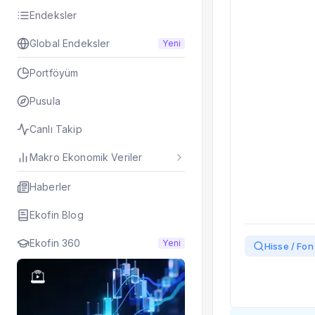
Taşınan Fonlar
Endeksler
Fiyat Endeks Değiş
Global Endeksler
Yeni
Portföyüm
Pusula
Canlı Takip
Makro Ekonomik Veriler
Haberler
Ekofin Blog
Ekofin 360
Yeni
Hisse / Fon 