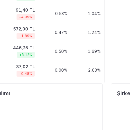
91,40 TL
0.53%
1.04%
-4.99%
572,00 TL
0.47%
1.24%
-1.89%
446,25 TL
0.50%
1.69%
+3.12%
37,02 TL
0.00%
2.03%
-0.48%
lımı
Şirke