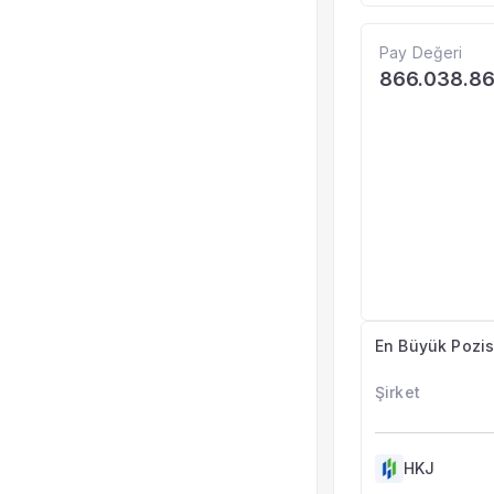
Pay Değeri
866.038.8
En Büyük Pozis
Şirket
HKJ