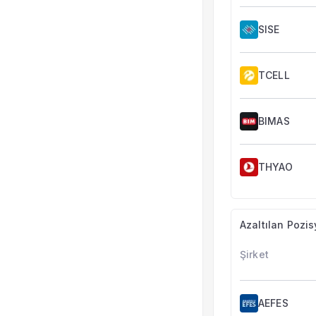
SISE
TCELL
BIMAS
THYAO
Azaltılan Pozis
Şirket
AEFES