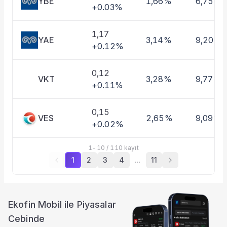
YBE
1,66%
6,75%
+0.03%
1,17
YAE
3,14%
9,20%
+0.12%
0,12
VKT
3,28%
9,77%
+0.11%
0,15
VES
2,65%
9,09%
+0.02%
1
-
10
/
110
kayıt
1
2
3
4
…
11
Ekofin Mobil ile Piyasalar
Cebinde