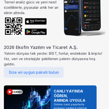
Temel analiz gücü ve yeni nesil
özelliklerle, piyasalar artık her an
elinin altında.
2026 Ekofin Yazılım ve Ticaret A.Ş.
Yatırım dünyası tek yerde: BIST, fonlar, endeksler & kripto!
Hız, veri ve stratejiyle şekillenen yatırım dünyasına hoş
geldin.
Size en uygun paketi bulun
CANLI YAYINDA
ÖĞREN,
ANINDA UYGULA
Online canlı yayınlarla
piyasayı sadece izleme,