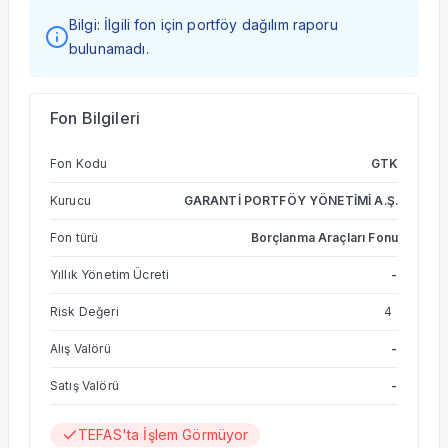
Bilgi: İlgili fon için portföy dağılım raporu
bulunamadı.
Fon Bilgileri
Fon Kodu
GTK
Kurucu
GARANTİ PORTFÖY YÖNETİMİ A.Ş.
Fon türü
Borçlanma Araçları Fonu
Yıllık Yönetim Ücreti
-
Risk Değeri
4
Alış Valörü
-
Satış Valörü
-
TEFAS'ta İşlem Görmüyor