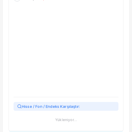
Taşınan Fonlar
Fiyat Endeks Değişimi
Hisse / Fon / Endeks Karşılaştır:
Yükleniyor…