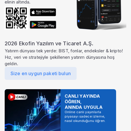
elinin altında.
2026 Ekofin Yazılım ve Ticaret A.Ş.
Yatırım dünyası tek yerde: BIST, fonlar, endeksler & kripto!
Hız, veri ve stratejiyle şekillenen yatırım dünyasına hoş
geldin.
Size en uygun paketi bulun
CANLI YAYINDA
ÖĞREN,
ANINDA UYGULA
Online canlı yayınlarla
piyasayı sadece izleme,
nasıl okunduğunu öğren.