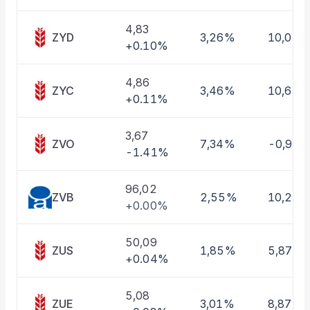
Taşınan Fonlar
Fiyat Endeks Değişimi
4,83
ZYD
3,26%
10,01%
+0.10%
4,86
ZYC
3,46%
10,63%
+0.11%
3,67
ZVO
7,34%
-0,97
-1.41%
96,02
ZVB
2,55%
10,22
+0.00%
50,09
ZUS
1,85%
5,87%
+0.04%
5,08
ZUE
3,01%
8,87%