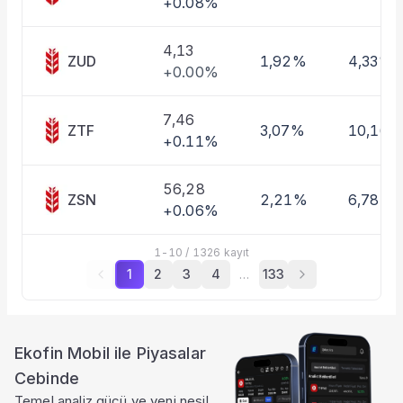
+0.08%
4,13
ZUD
1,92%
4,33%
+0.00%
7,46
ZTF
3,07%
10,16%
+0.11%
56,28
ZSN
2,21%
6,78%
+0.06%
1
-
10
/
1326
kayıt
1
2
3
4
…
133
Ekofin Mobil ile Piyasalar
Cebinde
Temel analiz gücü ve yeni nesil