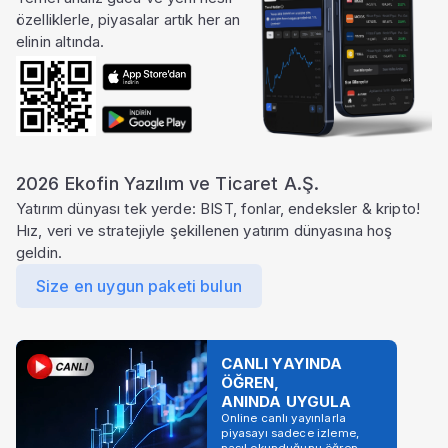
özelliklerle, piyasalar artık her an
elinin altında.
2026 Ekofin Yazılım ve Ticaret A.Ş.
Yatırım dünyası tek yerde: BIST, fonlar, endeksler & kripto!
Hız, veri ve stratejiyle şekillenen yatırım dünyasına hoş
geldin.
Size en uygun paketi bulun
CANLI YAYINDA
ÖĞREN,
ANINDA UYGULA
Online canlı yayınlarla
piyasayı sadece izleme,