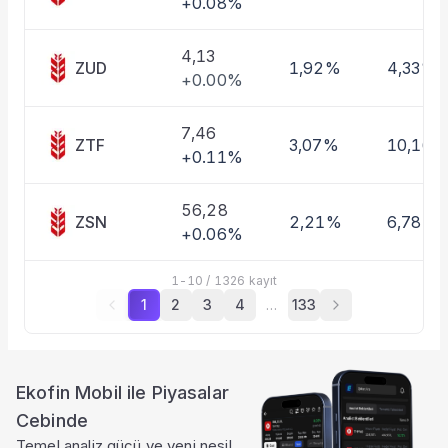
+0.08%
4,13
ZUD
1,92%
4,33%
+0.00%
7,46
ZTF
3,07%
10,16%
+0.11%
56,28
ZSN
2,21%
6,78%
+0.06%
1
-
10
/
1326
kayıt
1
2
3
4
…
133
Ekofin Mobil ile Piyasalar
Cebinde
Temel analiz gücü ve yeni nesil