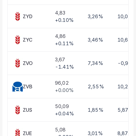
Taşınan Fonlar
Fiyat Endeks Değişimi
4,83
ZYD
3,26%
10,01%
+0.10%
4,86
ZYC
3,46%
10,63%
+0.11%
3,67
ZVO
7,34%
-0,97
-1.41%
96,02
ZVB
2,55%
10,22
+0.00%
50,09
ZUS
1,85%
5,87%
+0.04%
5,08
ZUE
3,01%
8,87%