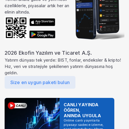
özelliklerle, piyasalar artık her an
elinin altında.
2026 Ekofin Yazılım ve Ticaret A.Ş.
Yatırım dünyası tek yerde: BIST, fonlar, endeksler & kripto!
Hız, veri ve stratejiyle şekillenen yatırım dünyasına hoş
geldin.
Size en uygun paketi bulun
CANLI YAYINDA
ÖĞREN,
ANINDA UYGULA
Online canlı yayınlarla
piyasayı sadece izleme,