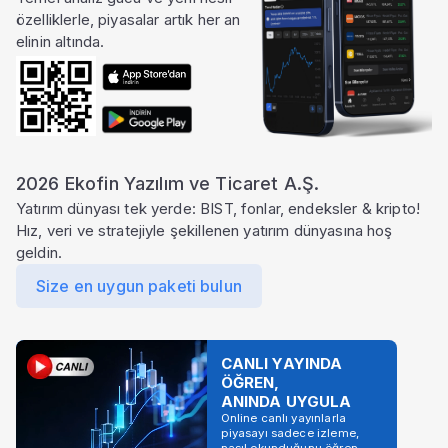
özelliklerle, piyasalar artık her an
elinin altında.
2026 Ekofin Yazılım ve Ticaret A.Ş.
Yatırım dünyası tek yerde: BIST, fonlar, endeksler & kripto!
Hız, veri ve stratejiyle şekillenen yatırım dünyasına hoş
geldin.
Size en uygun paketi bulun
CANLI YAYINDA
ÖĞREN,
ANINDA UYGULA
Online canlı yayınlarla
piyasayı sadece izleme,