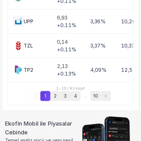
+0.11%
6,93
UPP
3,36%
10,20%
+0.11%
0,14
TZL
3,37%
10,33%
+0.11%
2,13
TP2
4,09%
12,52
+0.13%
1
-
10
/
93
kayıt
1
2
3
4
…
10
Ekofin Mobil ile Piyasalar
Cebinde
Temel analiz gücü ve yeni nesil