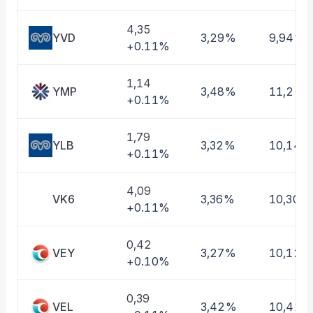
Taşınan Fonlar
Fiyat Endeks Değişimi
4,35
YVD
3,29%
9,94%
+0.11%
1,14
YMP
3,48%
11,25%
+0.11%
1,79
YLB
3,32%
10,14%
+0.11%
4,09
VK6
3,36%
10,30%
+0.11%
0,42
VEY
3,27%
10,12%
+0.10%
0,39
VEL
3,42%
10,42%