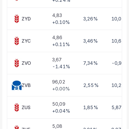
+0.24%
Taşınan Fonlar
Fiyat Endeks Değişimi
4,83
ZYD
3,26%
10,01%
+0.10%
4,86
ZYC
3,46%
10,63%
+0.11%
3,67
ZVO
7,34%
-0,97
-1.41%
96,02
ZVB
2,55%
10,22
+0.00%
50,09
ZUS
1,85%
5,87%
+0.04%
5,08