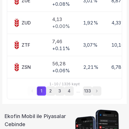
ZUE
3,01%
8,87%
+0.08%
4,13
ZUD
1,92%
4,33%
+0.00%
7,46
ZTF
3,07%
10,16%
+0.11%
56,28
ZSN
2,21%
6,78%
+0.06%
1
-
10
/
1326
kayıt
1
2
3
4
…
133
Ekofin Mobil ile Piyasalar
Cebinde