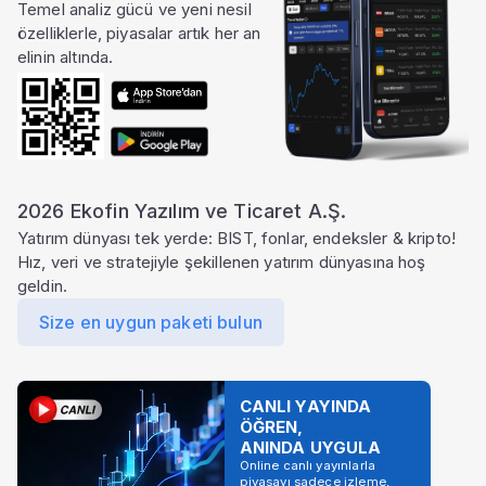
Temel analiz gücü ve yeni nesil
özelliklerle, piyasalar artık her an
elinin altında.
2026 Ekofin Yazılım ve Ticaret A.Ş.
Yatırım dünyası tek yerde: BIST, fonlar, endeksler & kripto!
Hız, veri ve stratejiyle şekillenen yatırım dünyasına hoş
geldin.
Size en uygun paketi bulun
CANLI YAYINDA
ÖĞREN,
ANINDA UYGULA
Online canlı yayınlarla
piyasayı sadece izleme,