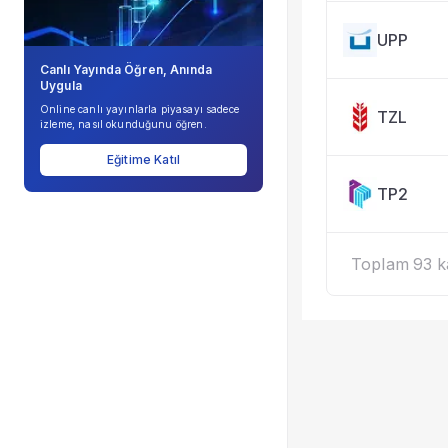
UPP
Canlı Yayında Öğren, Anında
Uygula
Online canlı yayınlarla piyasayı sadece
TZL
izleme, nasıl okunduğunu öğren.
Eğitime Katıl
TP2
Toplam 93 kay