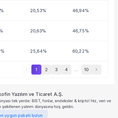
0%
20,53%
46,94%
3%
20,63%
46,75%
2%
25,64%
60,22%
1
2
3
4
…
10
ofin Yazılım ve Ticaret A.Ş.
ünyası tek yerde: BIST, fonlar, endeksler & kripto! Hız, veri ve
le şekillenen yatırım dünyasına hoş geldin.
en uygun paketi bulun