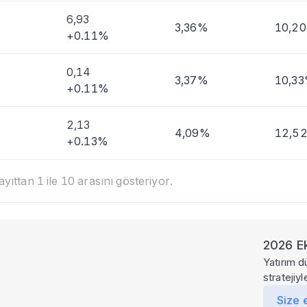
6,93
3,36%
10,2
+0.11%
0,14
3,37%
10,3
+0.11%
2,13
4,09%
12,5
+0.13%
ıttan 1 ile 10 arasını gösteriyor.
2026 Ek
Yatırım d
stratejiy
Size 