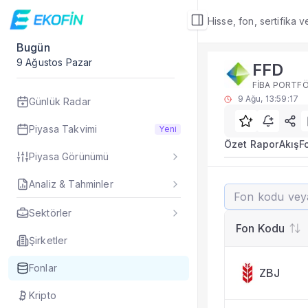
Hisse, fon, sertifika 
Bugün
Fon Detay
9 Ağustos Pazar
FFD
Rakip Analizi
FİBA PORTFÖ
FFD benzer kategori
9 Ağu, 13:59:17
Günlük Radar
Sık Sorulan Sorul
FFD fonu rakip ana
Piyasa Takvimi
Yeni
TEFAS FFD fonu için
Özet Rapor
Akış
F
Piyasa Görünümü
Fon verileri hangi 
Fon fiyat, getiri ve
Analiz & Tahminler
FFD
FFD fonunu diğer fo
Evet. Fon detay mod
Sektörler
Fon Detay
— İlgili
Fon Kodu
Özet Rapor
Şirketler
Akış
Fonlar
ZBJ
Fon Portföyü
Rakip Analizi
Kripto
Fon İstatistikleri