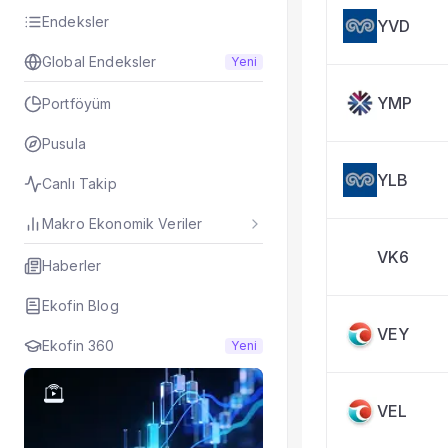
Taşınan Fonlar
Endeksler
YVD
Fiyat Endeks Değiş
Global Endeksler
Yeni
YMP
Portföyüm
Pusula
YLB
Canlı Takip
Makro Ekonomik Veriler
VK6
Haberler
Ekofin Blog
VEY
Ekofin 360
Yeni
VEL