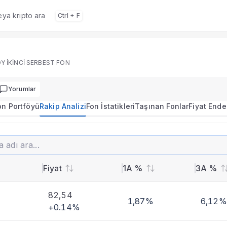
veya kripto ara
Ctrl + F
 portföy dağılımı, performans ve rakip analizi.
Y İKİNCİ SERBEST FON
Yorumlar
on Portföyü
Rakip Analizi
Fon İstatikleri
Taşınan Fonlar
Fiyat Ende
2.2912
+0,11%
 İKİNCİ SERBEST FON
imi
Fiyat
1A %
3A %
 karşılaştırmalı analiz.
82,54
1,87%
6,12%
+0.14%