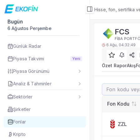
Hisse, fon, sertifika 
Bugün
Fon Detay
6 Ağustos Perşembe
FCS
Yatırım fonu detay,
FİBA PORTFÖ
Alt Bölümler
6 Ağu, 04:32:49
Günlük Radar
Özet Rapor
Akış
Piyasa Takvimi
Yeni
Fon Portföyü
Özet Rapor
Akış
F
Piyasa Görünümü
Rakip Analizi
Fon İstatistikleri
Analiz & Tahminler
FCS
Taşınan Fonlar
FİBA PORTFÖY
Fiyat Endeks Değiş
Sektörler
Rakip Analizi
Fon Kodu
FCS benzer fonlarla
Şirketler
Fonlar
ZZL
Kripto