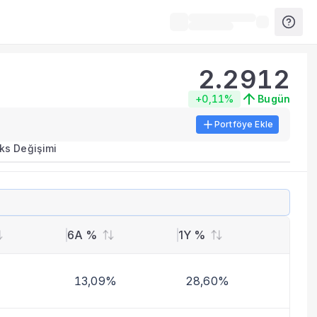
2.2912
+0,11%
Bugün
Portföye Ekle
ks Değişimi
6A %
1Y %
13,09%
28,60%