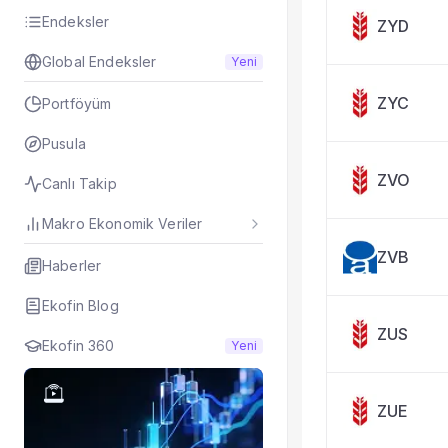
Endeksler
ZYD
Global Endeksler
Yeni
ZYC
Portföyüm
Pusula
ZVO
Canlı Takip
Makro Ekonomik Veriler
ZVB
Haberler
Ekofin Blog
ZUS
Ekofin 360
Yeni
ZUE