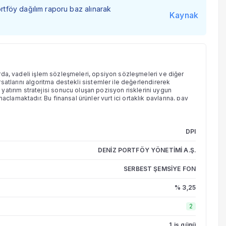
ortföy dağılım raporu baz alınarak
Kaynak
larda, vadeli işlem sözleşmeleri, opsiyon sözleşmeleri ve diğer
ırsatlarını algoritma destekli sistemler ile değerlendirerek
atırım stratejisi sonucu oluşan pozisyon risklerini uygun
çlamaktadır. Bu finansal ürünler yurt içi ortaklık paylarına, pay
ap ve opsiyon gibi türev sözleşmeler de olabilir. Fon tarafından,
açlara dayalı türev işlem ve sözleşmelere de borsada veya borsa
yasalarda ve/veya tezgahüstü olarak yapılabilir.
DPI
DENİZ PORTFÖY YÖNETİMİ A.Ş.
SERBEST ŞEMSİYE FON
% 3,25
2
1 iş günü