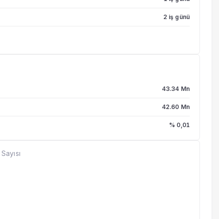
2 iş günü
43.34 Mn
42.60 Mn
% 0,01
 Sayısı