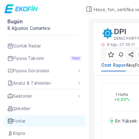
Hisse, fon, sertifika 
Bugün
Fon Detay
8 Ağustos Cumartesi
DPI
Özet Rapor
DENİZ PORTF
DPI yatırım fonu öze
8 Ağu, 07:39:11
Günlük Radar
Sık Sorulan Sorul
DPI fonu özet rapo
Piyasa Takvimi
Yeni
TEFAS DPI fonu içi
Özet Rapor
Akış
F
Piyasa Görünümü
Fon verileri hangi 
Fon fiyat, getiri ve
Analiz & Tahminler
DPI
DPI fonunu diğer fo
Evet. Fon detay mod
1 Hafta
Sektörler
+0,50%
Fon Detay
— İlgili
Özet Rapor
Şirketler
Akış
Fonlar
En Yüksek:
Fon Portföyü
Rakip Analizi
Kripto
Fon İstatistikleri