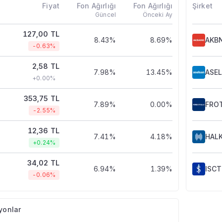
Fiyat
Fon Ağırlığı
Fon Ağırlığı
Şirket
Güncel
Önceki Ay
127,00 TL
8.43%
8.69%
AKB
-0.63%
2,58 TL
7.98%
13.45%
ASE
+0.00%
353,75 TL
7.89%
0.00%
FRO
-2.55%
12,36 TL
7.41%
4.18%
HAL
+0.24%
34,02 TL
6.94%
1.39%
ISC
-0.06%
yonlar