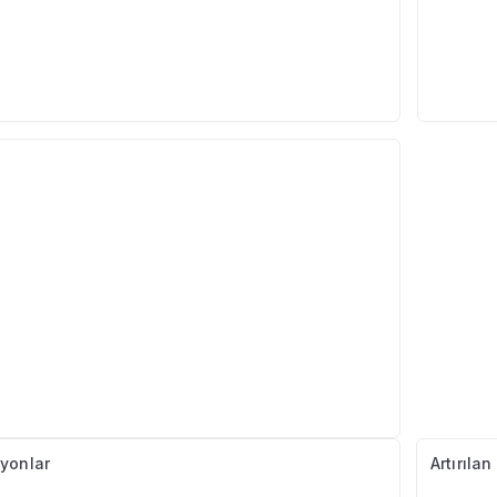
3
yonlar
Artırıla