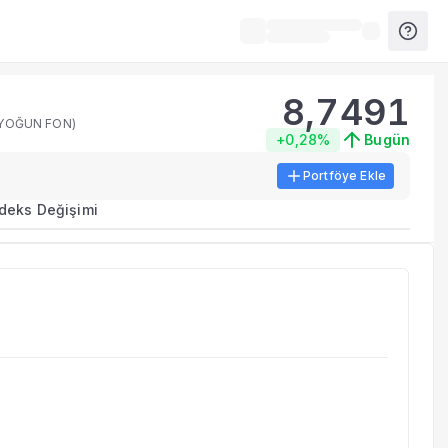
8,7491
 YOĞUN FON)
+0,28%
Bugün
Portföye Ekle
ma metrikleri listelenir.
ndeks Değişimi
erinde birleştirilir.
yla benzer fonları inceleyebilirsiniz.