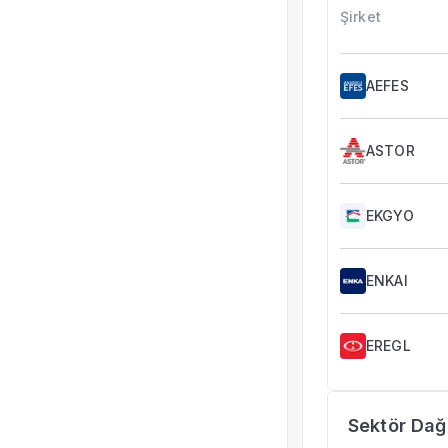
Şirket
AEFES
ASTOR
EKGYO
ENKAI
EREGL
Sektör Dağı