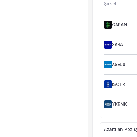
Şirket
GARAN
SASA
ASELS
ISCTR
YKBNK
Azaltılan Pozis