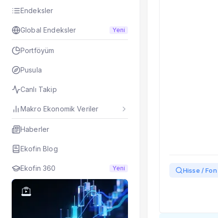
Taşınan Fonlar
Endeksler
Fiyat Endeks Değiş
Global Endeksler
Yeni
Portföyüm
Pusula
Canlı Takip
Makro Ekonomik Veriler
Haberler
Ekofin Blog
Ekofin 360
Yeni
Hisse / Fon 