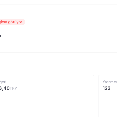
şlem görüyor
ri
ğeri
Yatırımcı
3,40
122
TRY