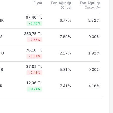
Fiyat
Fon Ağırlığı
Fon Ağırlığı
Güncel
Önceki Ay
67,40 TL
NK
6.77%
5.22%
+0.45%
353,75 TL
LS
7.89%
0.00%
-2.55%
78,10 TL
TO
2.17%
1.92%
-0.64%
37,02 TL
KB
5.31%
0.00%
-0.48%
12,36 TL
TR
7.41%
4.18%
+0.24%