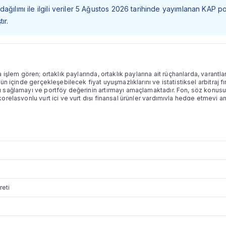
dağılımı ile ilgili veriler 5 Ağustos 2026 tarihinde yayımlanan KAP p
ır.
 işlem gören; ortaklık paylarında, ortaklık paylarına ait rüçhanlarda, varant
ün içinde gerçekleşebilecek fiyat uyuşmazlıklarını ve istatistiksel arbitraj f
sağlamayı ve portföy değerinin artırmayı amaçlamaktadır. Fon, söz konusu y
relasyonlu yurt içi ve yurt dışı finansal ürünler yardımıyla hedge etmeyi ama
övize dayalı spot işlemler olabileceği gibi bu varlıklara dayalı forward, sw
lmeyen yerli ve/veya yabancı para ve sermaye piyasası araçlarına ve bu ar
apabilecektir. Söz konusu işlemler yurt içi ve/veya yurt dışında organize pi
reti