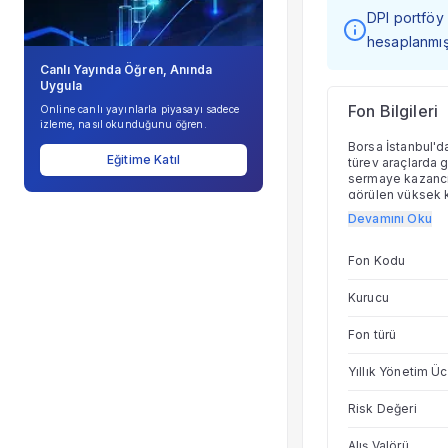
DPI portföy 
hesaplanmışt
Canlı Yayında Öğren, Anında
Uygula
Fon Bilgileri
Online canlı yayınlarla piyasayı sadece
izleme, nasıl okunduğunu öğren.
Borsa İstanbul'da
Eğitime Katıl
türev araçlarda g
sermaye kazancı 
görülen yüksek ko
endekslerine ve d
Devamını Oku
yukarıda belirti
dışında yatırım y
Fon Kodu
Kurucu
Fon türü
Yıllık Yönetim Üc
Risk Değeri
Alış Valörü