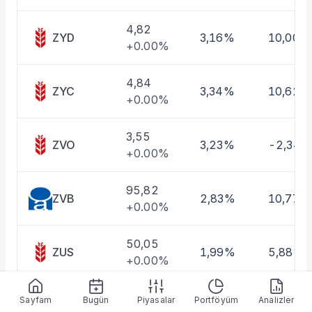
4,82
ZYD
3,16%
10,00%
+0.00%
4,84
ZYC
3,34%
10,62%
+0.00%
3,55
ZVO
3,23%
-2,34%
+0.00%
95,82
ZVB
2,83%
10,77%
+0.00%
50,05
ZUS
1,99%
5,88%
+0.00%
5,06
Sayfam
Bugün
Piyasalar
Portföyüm
Analizler
ZUE
2,73%
8,64%