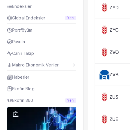
Taşınan Fonlar
Endeksler
ZYD
Fiyat Endeks Değiş
Global Endeksler
Yeni
ZYC
Portföyüm
Pusula
ZVO
Canlı Takip
Makro Ekonomik Veriler
ZVB
Haberler
Ekofin Blog
ZUS
Ekofin 360
Yeni
ZUE