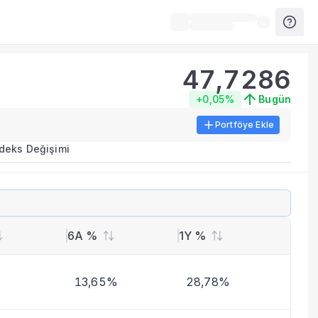
47,7286
+0,05%
Bugün
Portföye Ekle
ırma metrikleri listelenir.
ndeks Değişimi
erinde birleştirilir.
yla benzer fonları inceleyebilirsiniz.
6A %
1Y %
13,65%
28,78%