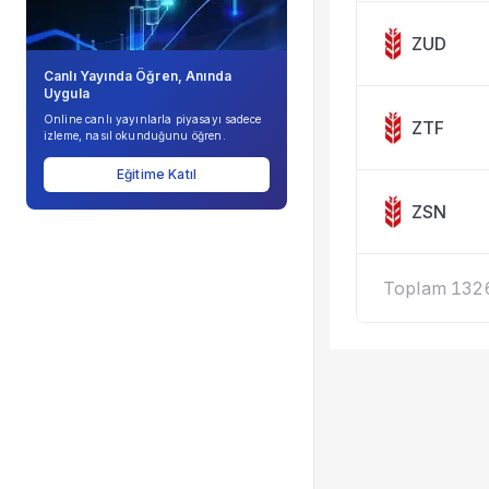
ZUD
Canlı Yayında Öğren, Anında
Uygula
Online canlı yayınlarla piyasayı sadece
ZTF
izleme, nasıl okunduğunu öğren.
Eğitime Katıl
ZSN
Toplam 1326 