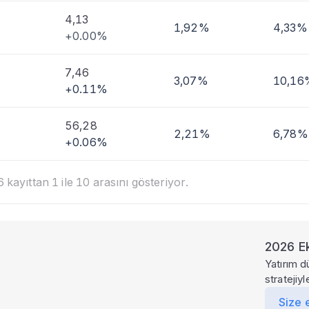
4,13
1,92%
4,33%
+0.00%
7,46
3,07%
10,16
+0.11%
56,28
2,21%
6,78%
+0.06%
kayıttan 1 ile 10 arasını gösteriyor.
2026 Ek
Yatırım d
stratejiy
Size 