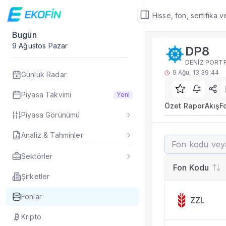
Hisse, fon, sertifika 
Bugün
Fon Detay
9 Ağustos Pazar
DP8
Rakip Analizi
DENİZ PORTF
DP8 benzer kategori
9 Ağu, 13:39:44
Günlük Radar
Sık Sorulan Sorul
DP8 fonu rakip ana
Piyasa Takvimi
Yeni
TEFAS DP8 fonu için
Özet Rapor
Akış
F
Piyasa Görünümü
Fon verileri hangi 
Fon fiyat, getiri ve
Analiz & Tahminler
DP8
DP8 fonunu diğer fo
Evet. Fon detay mod
Sektörler
Fon Detay
— İlgili
Fon Kodu
Özet Rapor
Şirketler
Akış
Fonlar
ZZL
Fon Portföyü
Rakip Analizi
Kripto
Fon İstatistikleri