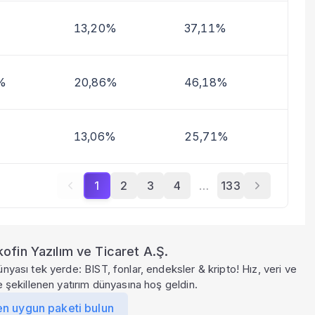
13,20%
37,11%
%
20,86%
46,18%
13,06%
25,71%
1
2
3
4
…
133
ofin Yazılım ve Ticaret A.Ş.
ünyası tek yerde: BIST, fonlar, endeksler & kripto! Hız, veri ve
le şekillenen yatırım dünyasına hoş geldin.
en uygun paketi bulun