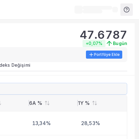
47.6787
+0,07%
Bugün
Portföye Ekle
ırma metrikleri listelenir.
ndeks Değişimi
erinde birleştirilir.
yla benzer fonları inceleyebilirsiniz.
6A %
1Y %
13,34%
28,53%