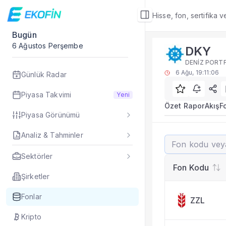
Hisse, fon, sertifika 
Bugün
Fon Detay
6 Ağustos Perşembe
DKY
Rakip Analizi
DENİZ PORT
DKY benzer kategori
6 Ağu, 19:11:06
Günlük Radar
Sık Sorulan Sorul
DKY fonu rakip ana
Piyasa Takvimi
Yeni
TEFAS DKY fonu için
Özet Rapor
Akış
F
Piyasa Görünümü
Fon verileri hangi 
Fon fiyat, getiri ve
Analiz & Tahminler
DKY
DKY fonunu diğer fo
Evet. Fon detay mod
Sektörler
Fon Detay
— İlgili
Fon Kodu
Özet Rapor
Şirketler
Akış
Fonlar
ZZL
Fon Portföyü
Rakip Analizi
Kripto
Fon İstatistikleri