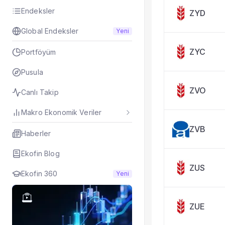
Taşınan Fonlar
Endeksler
ZYD
Fiyat Endeks Değiş
Global Endeksler
Yeni
ZYC
Portföyüm
Pusula
ZVO
Canlı Takip
Makro Ekonomik Veriler
ZVB
Haberler
Ekofin Blog
ZUS
Ekofin 360
Yeni
ZUE