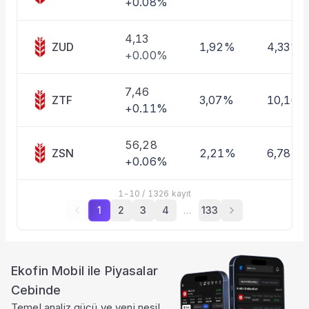
+0.08%
4,13
ZUD
1,92%
4,33%
+0.00%
7,46
ZTF
3,07%
10,16%
+0.11%
56,28
ZSN
2,21%
6,78%
+0.06%
1
-
10
/
1326
kayıt
1
2
3
4
…
133
Ekofin Mobil ile Piyasalar
Cebinde
Temel analiz gücü ve yeni nesil