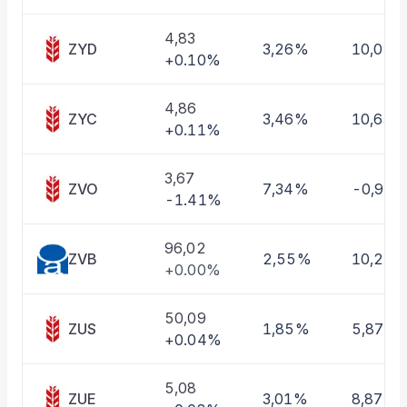
Taşınan Fonlar
Fiyat Endeks Değişimi
4,83
ZYD
3,26%
10,01%
+0.10%
4,86
ZYC
3,46%
10,63%
+0.11%
3,67
ZVO
7,34%
-0,97
-1.41%
96,02
ZVB
2,55%
10,22
+0.00%
50,09
ZUS
1,85%
5,87%
+0.04%
5,08
ZUE
3,01%
8,87%