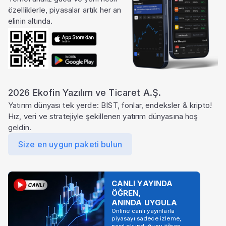
özelliklerle, piyasalar artık her an
elinin altında.
2026 Ekofin Yazılım ve Ticaret A.Ş.
Yatırım dünyası tek yerde: BIST, fonlar, endeksler & kripto!
Hız, veri ve stratejiyle şekillenen yatırım dünyasına hoş
geldin.
Size en uygun paketi bulun
CANLI YAYINDA
ÖĞREN,
ANINDA UYGULA
Online canlı yayınlarla
piyasayı sadece izleme,