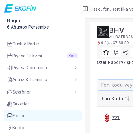
Hisse, fon, sertifika 
Bugün
Fon Detay
6 Ağustos Perşembe
BHV
Yatırım fonu detay,
ALLBATROSS 
Alt Bölümler
6 Ağu, 07:36:50
Günlük Radar
Özet Rapor
Akış
Piyasa Takvimi
Yeni
Fon Portföyü
Özet Rapor
Akış
F
Piyasa Görünümü
Rakip Analizi
Fon İstatistikleri
Analiz & Tahminler
BHV
Taşınan Fonlar
Fiyat Endeks Değiş
Sektörler
Rakip Analizi
Fon Kodu
BHV benzer fonlarla
Şirketler
Fonlar
ZZL
Kripto