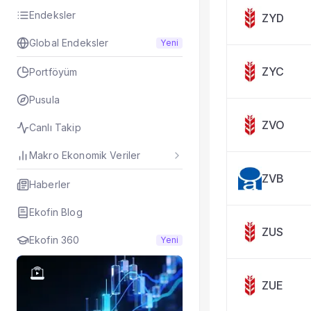
Endeksler
ZYD
Global Endeksler
Yeni
ZYC
Portföyüm
Pusula
ZVO
Canlı Takip
Makro Ekonomik Veriler
ZVB
Haberler
Ekofin Blog
ZUS
Ekofin 360
Yeni
ZUE