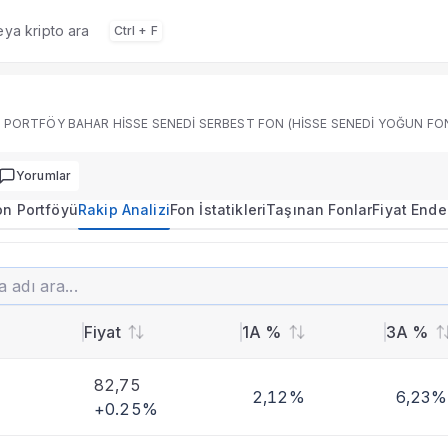
veya kripto ara
Ctrl + F
 portföy dağılımı, performans ve rakip analizi.
PORTFÖY BAHAR HİSSE SENEDİ SERBEST FON (HİSSE SENEDİ YOĞUN FO
Yorumlar
on Portföyü
Rakip Analizi
Fon İstatikleri
Taşınan Fonlar
Fiyat Ende
0.3115
+17,50%
ALLBATROSS PORTFÖY BAHAR HİSSE SENEDİ SERBEST FON (HİSSE SENEDİ YOĞUN FON)
imi
Fiyat
1A %
3A %
 karşılaştırmalı analiz.
82,75
2,12%
6,23%
+0.25%