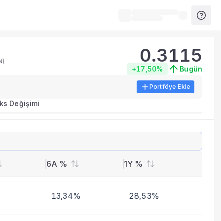
0.3115
N)
+17,50%
Bugün
Portföye Ekle
ks Değişimi
6A %
1Y %
13,34%
28,53%