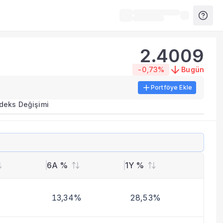
2.4009
-0,73%
Bugün
Portföye Ekle
ırma metrikleri listelenir.
ndeks Değişimi
erinde birleştirilir.
yla benzer fonları inceleyebilirsiniz.
6A %
1Y %
13,34%
28,53%