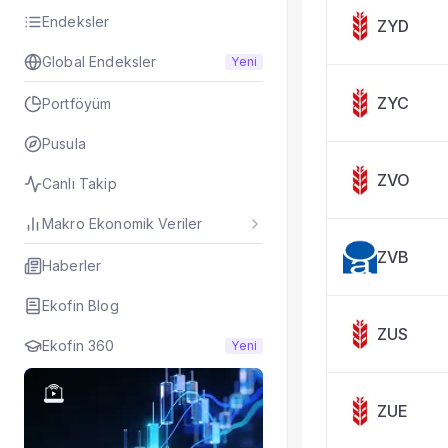
Taşınan Fonlar
Endeksler
ZYD
Fiyat Endeks Değiş
Global Endeksler
Yeni
ZYC
Portföyüm
Pusula
ZVO
Canlı Takip
Makro Ekonomik Veriler
ZVB
Haberler
Ekofin Blog
ZUS
Ekofin 360
Yeni
ZUE