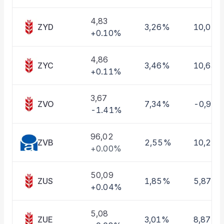
Taşınan Fonlar
Fiyat Endeks Değişimi
4,83
ZYD
3,26%
10,01%
+0.10%
4,86
ZYC
3,46%
10,63%
+0.11%
3,67
ZVO
7,34%
-0,97
-1.41%
96,02
ZVB
2,55%
10,22
+0.00%
50,09
ZUS
1,85%
5,87%
+0.04%
5,08
ZUE
3,01%
8,87%