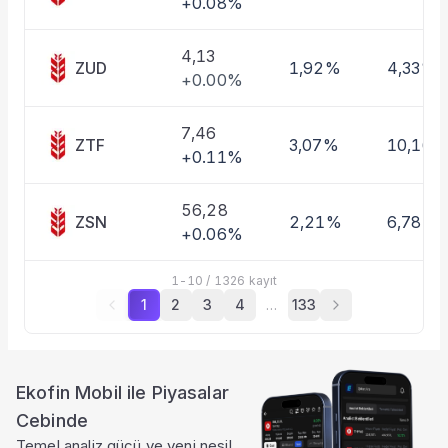
+0.08%
4,13
ZUD
1,92%
4,33%
+0.00%
7,46
ZTF
3,07%
10,16%
+0.11%
56,28
ZSN
2,21%
6,78%
+0.06%
1
-
10
/
1326
kayıt
1
2
3
4
…
133
Ekofin Mobil ile Piyasalar
Cebinde
Temel analiz gücü ve yeni nesil