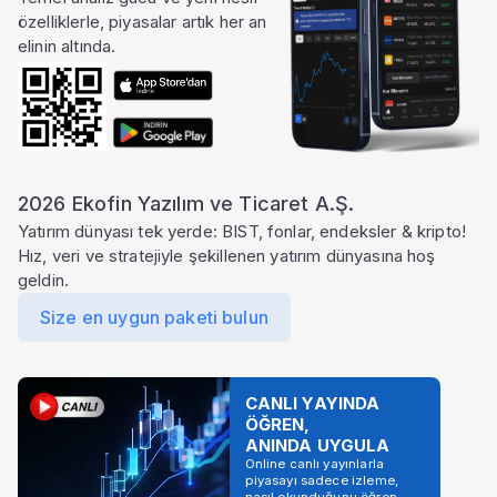
özelliklerle, piyasalar artık her an
elinin altında.
2026 Ekofin Yazılım ve Ticaret A.Ş.
Yatırım dünyası tek yerde: BIST, fonlar, endeksler & kripto!
Hız, veri ve stratejiyle şekillenen yatırım dünyasına hoş
geldin.
Size en uygun paketi bulun
CANLI YAYINDA
ÖĞREN,
ANINDA UYGULA
Online canlı yayınlarla
piyasayı sadece izleme,