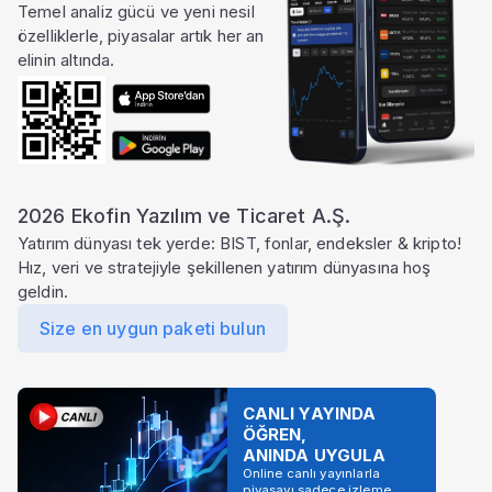
Temel analiz gücü ve yeni nesil
özelliklerle, piyasalar artık her an
elinin altında.
2026 Ekofin Yazılım ve Ticaret A.Ş.
Yatırım dünyası tek yerde: BIST, fonlar, endeksler & kripto!
Hız, veri ve stratejiyle şekillenen yatırım dünyasına hoş
geldin.
Size en uygun paketi bulun
CANLI YAYINDA
ÖĞREN,
ANINDA UYGULA
Online canlı yayınlarla
piyasayı sadece izleme,