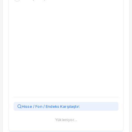
Taşınan Fonlar
Fiyat Endeks Değişimi
Hisse / Fon / Endeks Karşılaştır:
Yükleniyor…