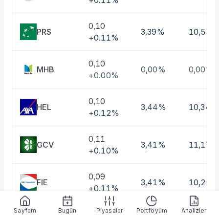
+0.11%
Taşınan Fonlar
Fiyat Endeks Değişimi
0,10
PRS
3,39%
10,51%
+0.11%
0,10
MHB
0,00%
0,00%
+0.00%
0,10
HEL
3,44%
10,34%
+0.12%
0,11
GCV
3,41%
11,17%
+0.10%
0,09
FIE
3,41%
10,20%
+0.11%
Sayfam
Bugün
Piyasalar
Portföyüm
Analizler
0,10