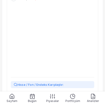
Taşınan Fonlar
Fiyat Endeks Değişimi
Hisse / Fon / Endeks Karşılaştır:
Yükleniyor…
Sayfam
Bugün
Piyasalar
Portföyüm
Analizler