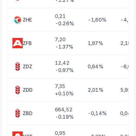
-1.27%
Taşınan Fonlar
Fiyat Endeks Değişimi
0,21
ZHE
-1,60%
-4,1
-0.26%
7,20
ZFB
1,97%
2,18%
-1.37%
12,42
ZDZ
0,64%
-6,0
-0.97%
7,35
ZDD
2,01%
5,93%
+0.10%
664,52
ZBD
-0,14%
0,04%
-0.19%
0,95