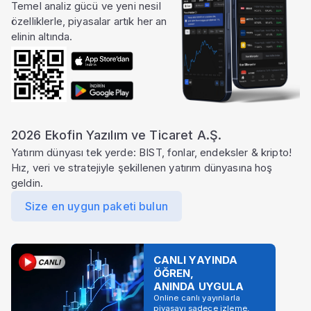
Temel analiz gücü ve yeni nesil
özelliklerle, piyasalar artık her an
elinin altında.
2026 Ekofin Yazılım ve Ticaret A.Ş.
Yatırım dünyası tek yerde: BIST, fonlar, endeksler & kripto!
Hız, veri ve stratejiyle şekillenen yatırım dünyasına hoş
geldin.
Size en uygun paketi bulun
CANLI YAYINDA
ÖĞREN,
ANINDA UYGULA
Online canlı yayınlarla
piyasayı sadece izleme,