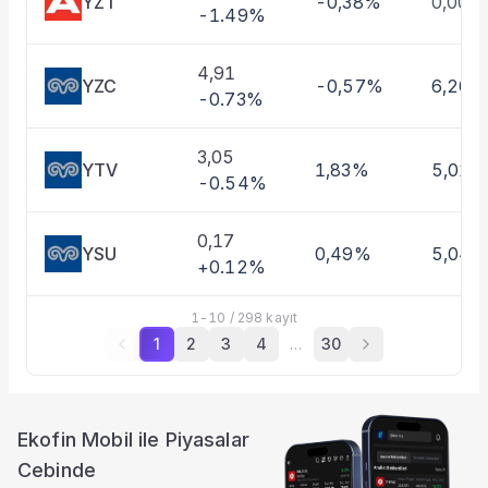
YZT
-0,38%
0,00%
-1.49%
4,91
YZC
-0,57%
6,20%
-0.73%
3,05
YTV
1,83%
5,01%
-0.54%
0,17
YSU
0,49%
5,04
+0.12%
1
-
10
/
298
kayıt
1
2
3
4
…
30
Ekofin Mobil ile Piyasalar
Cebinde