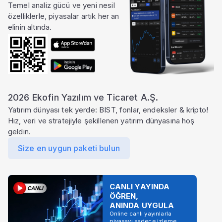
Temel analiz gücü ve yeni nesil
özelliklerle, piyasalar artık her an
elinin altında.
2026 Ekofin Yazılım ve Ticaret A.Ş.
Yatırım dünyası tek yerde: BIST, fonlar, endeksler & kripto!
Hız, veri ve stratejiyle şekillenen yatırım dünyasına hoş
geldin.
Size en uygun paketi bulun
CANLI YAYINDA
ÖĞREN,
ANINDA UYGULA
Online canlı yayınlarla
piyasayı sadece izleme,