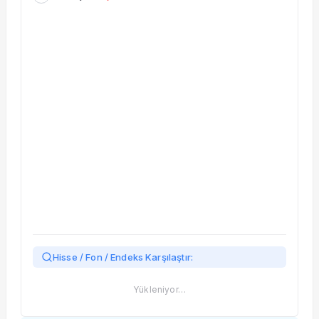
Taşınan Fonlar
Fiyat Endeks Değişimi
Hisse / Fon / Endeks Karşılaştır:
Yükleniyor…