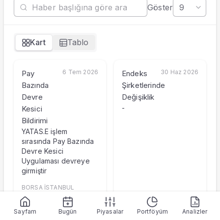
Göster
Hisseyi Taşıyan Fonlar
Hisse Fon Portföy Dağılımı
Hisse Analizi
Kart
Tablo
Hesaplamalar
Bilançolar
Gelir Tablosu
6 Tem 2026
30 Haz 2026
Pay
Endeks
Nakit Akım Tablosu
Bazında
Şirketlerinde
Şirket Değerleme
Devre
Değişiklik
KAP Haberleri
-
Kesici
Faaliyet Raporları
Bildirimi
Yeni İş İlişkileri
YATAS.E işlem
Tarihsel Veriler
sırasında Pay Bazında
Sektör Analizi
Devre Kesici
Uygulaması devreye
Sermaye Artırımları
girmiştir
Temettüler
Fiyat Endeks Değişimi
BORSA İSTANBUL
BISTECH DEVRE KESİCİ
Grafik
UYGULAMASI
BORSA İSTANBUL A.Ş.
Karşılaştır
Sayfam
Bugün
Piyasalar
Portföyüm
Analizler