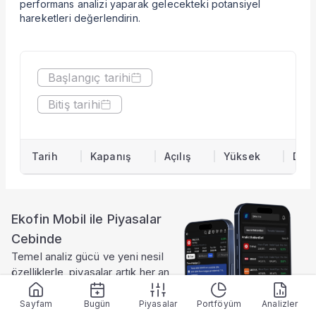
performans analizi yaparak gelecekteki potansiyel
Hisseyi Taşıyan Fonlar
hareketleri değerlendirin.
Hisse Fon Portföy Dağılımı
Hisse Analizi
Hesaplamalar
Başlangıç tarihi
Bilançolar
Gelir Tablosu
Bitiş tarihi
Nakit Akım Tablosu
Şirket Değerleme
KAP Haberleri
Tarih
Kapanış
Açılış
Yüksek
Düş
Faaliyet Raporları
Yeni İş İlişkileri
Tarihsel Veriler
Sektör Analizi
Ekofin Mobil ile Piyasalar
Sermaye Artırımları
Cebinde
Temettüler
Temel analiz gücü ve yeni nesil
Fiyat Endeks Değişimi
özelliklerle, piyasalar artık her an
Grafik
elinin altında.
Karşılaştır
Sayfam
Bugün
Piyasalar
Portföyüm
Analizler