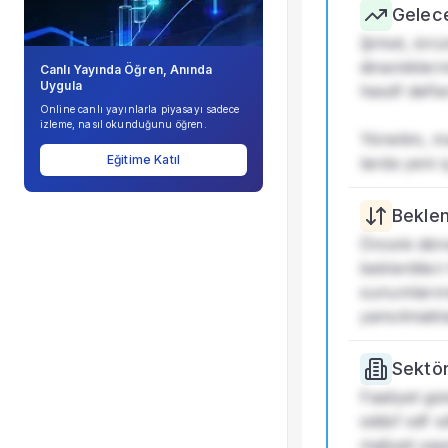
Şirket Profili
Gelece
Şirket, önü
dinamikleri
Canlı Yayında Öğren, Anında
Uygula
hesdf defle
Online canlı yayınlarla piyasayı sadece
izleme, nasıl okunduğunu öğren.
Yönetim, ma
Eğitime Katıl
larda yeni 
Beklent
Önceki döne
beklentileri
sunumlarınd
yansıtmakta
Sektö
Faaliyet gö
sddsf sdf s
maliyet yapı