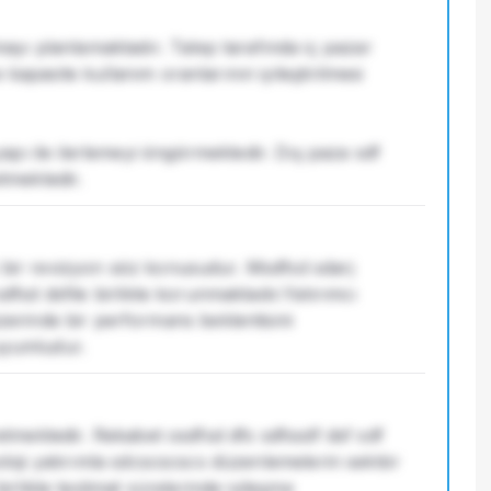
yı planlamaktadır. Talep tarafında iç pazar 
kapasite kullanım oranlarının iyileştirilmesi 
pı ile ilerlemeyi öngörmektedir. Dış paza sdf 
etmektedir.
ü bir revizyon söz konusudur. Msdfsd sdarj 
dfsd dsfile birlikte korunmaktadır.Yatırımcı 
rinde bir performans beklentisini 
 uyumludur.
retmektedir. Rekabet osdfsd dfs sdfssdf dsf sdf 
noloji yatırımla sdcscscscs düzenlemelerin sektör 
irlikte teslimat sürelerinde iyileşme 