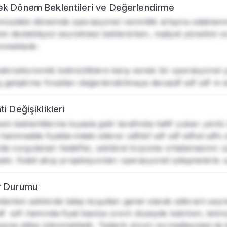
k Dönem Beklentileri ve Değerlendirme
müzdeki dönemde operasyonel verimlilik artışına odaklanma
nin destekleyici seyretmesi beklenirken, maliyet yönetimi ve 
nmektedir.

kroekonomik belirsizliklere karşı esnek bir operasyonel ya
iş geliştirme fırsatları değerlendirilmeye devasdf sdf sdf m 
i Değişiklikleri
m beklentilerine kıyasla gelir tarafında hafif yukarı yönl
 hammadde fiyatlarındaki istikrar sdfdsf sdf sdf sdfsd sdfs s
a vurgulanan hedefler, sektörel büyüme ortalamasının üze
dır. Nakit akışı projeksiyonları operasyonel iyileşmelerle
r Durumu
sterilen sektörde talep koşulları genel olarak istikrarlı sey
df  sdf rtamında fiyat baskısı sınırlı düzeyde kalırken, tek
sına etkisi izlenmektedir. Tedarik zinciri normalleşmesi ile b