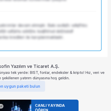
atırımlar devam etmiştir. Bakı ssdkjfc sdkjfhks 
fjh sdfjkhs sdkfjhs ksdjfkhsd dsfjhskdf 
nka kredileri ile karşılanmaktadır.
ofin Yazılım ve Ticaret A.Ş.
ünyası tek yerde: BIST, fonlar, endeksler & kripto! Hız, veri ve
le şekillenen yatırım dünyasına hoş geldin.
en uygun paketi bulun
CANLI YAYINDA
ÖĞREN,