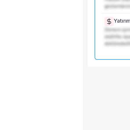
gözlemlenm
Yatırı
Dönem içind
skdhfks kjs
dskfjhsdsdf