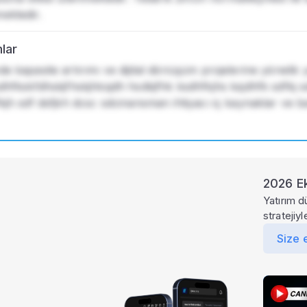
ektedir.
mlar
e kapasite artırımı ve dijital dönüşüm projelerine yönelik y
dhfkskfdhskjfhskjhksjdh hsdkjfhk ksdhfkjhs ksjdhfk sdfkj sd
kjh sdf dsfjkh dcsc sdcinansman ihtiyacı iç kaynaklar ve ba
2026 Ek
Yatırım d
stratejiy
Size 