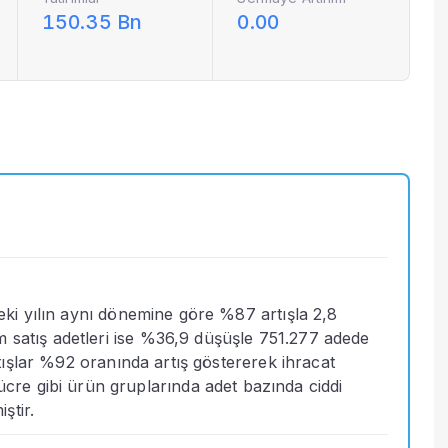
150.35 Bn
0.00
ceki yılın aynı dönemine göre %87 artışla 2,8 
m satış adetleri ise %36,9 düşüşle 751.277 adede 
satışlar %92 oranında artış göstererek ihracat 
re gibi ürün gruplarında adet bazında ciddi 
ştir.