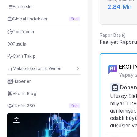
2.84 Mn
Hisseyi Taşıyan Fo
Endeksler
Hisse Fon Portföy 
Global Endeksler
Yeni
Hisse Analizi
Hesaplamalar
Portföyüm
Rapor Başlığı
Bilançolar
Faaliyet Raporu
Gelir Tablosu
Pusula
Nakit Akım Tablos
Canlı Takip
Şirket Değerleme
KAP Haberleri
EKOFİN
Makro Ekonomik Veriler
Faaliyet Raporları
Yapay z
Yeni İş İlişkileri
Haberler
Dönem 
Tarihsel Veriler
Ekofin Blog
Sektör Analizi
Ulusoy Elek
Sermaye Artırımlar
milyar TL'y
Ekofin 360
Yeni
Temettüler
gerilemiştir
Fiyat Endeks Değiş
odaklı büyü
Grafik
düşüşler ya
Karşılaştır