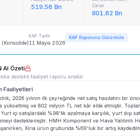
Zararı
519.56 Bn
nlar
801.62 Bn
Dağılımı
KAP Tarihi
KAP Raporunu Görüntüle
 (Konsolide)
11 Mayıs 2026
u
 AI Özeti
eka destekli faaliyet raporu analizi
Faaliyetleri
trik, 2026 yılının ilk çeyreğinde net satış hasılatını bir ön
ı
e yükseltmiş ve 802 milyon TL net kâr elde etmiştir. Topla
. Yurt içi satışlardaki %98'lik azalmaya karşılık, yurt dışı 
imi
meyi desteklemiştir. HMH Komponent ve Hava Yalıtımlı Hüc
şanırken, Xiria ürün grubunda %69'luk bir artış kaydedilmi