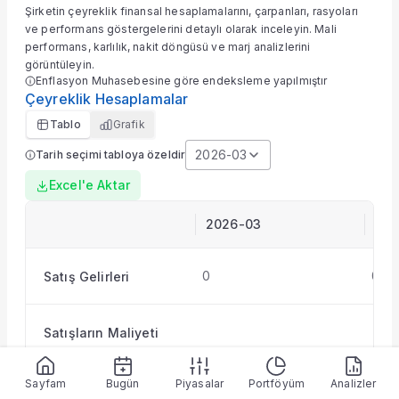
Şirketin çeyreklik finansal hesaplamalarını, çarpanları, rasyoları
KAP Haberleri
ve performans göstergelerini detaylı olarak inceleyin. Mali
Faaliyet Raporları
performans, karlılık, nakit döngüsü ve marj analizlerini
Yeni İş İlişkileri
görüntüleyin.
Tarihsel Veriler
Enflasyon Muhasebesine göre endeksleme yapılmıştır
Çeyreklik Hesaplamalar
Sektör Analizi
Sermaye Artırımları
Tablo
Grafik
Temettüler
2026-03
Tarih seçimi tabloya özeldir
Fiyat Endeks Değişimi
Excel'e Aktar
Grafik
Karşılaştır
2026-03
202
Şirket Profili
Hesaplamalar
SURGY finansal oranlar ve hesaplama araçları.
0
0
Satış Gelirleri
Satışların Maliyeti
Sayfam
Bugün
Piyasalar
Portföyüm
Analizler
0
0
Brüt Kar