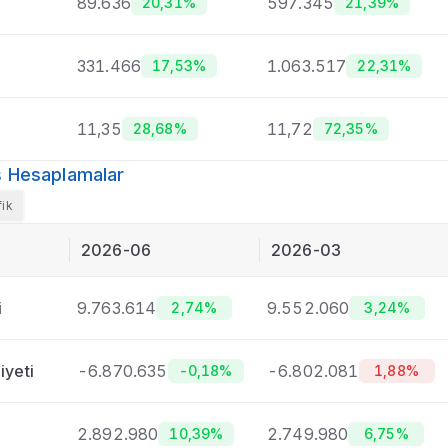
89.636
597.345
20,31%
21,39%
331.466
1.063.517
17,53%
22,31%
11,35
11,72
28,68%
72,35%
mış Hesaplamalar
fik
2026-06
2026-03
i
9.763.614
9.552.060
2,74%
3,24%
iyeti
-6.870.635
-6.802.081
-0,18%
1,88%
2.892.980
2.749.980
10,39%
6,75%