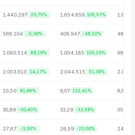
1.440.297
1.654.659
1.634.
20,75%
105,37%
569.104
406.947
483.43
-5,38%
-48,22%
1.060.514
1.004.185
992.24
88,19%
155,29%
2.003.913
2.044.515
2.085.
14,17%
31,38%
10,50
9,07
8,82
81,66%
112,41%
7
30,89
33,29
35,05
-30,40%
-32,58%
27,67
26,59
24,45
-3,00%
-20,00%