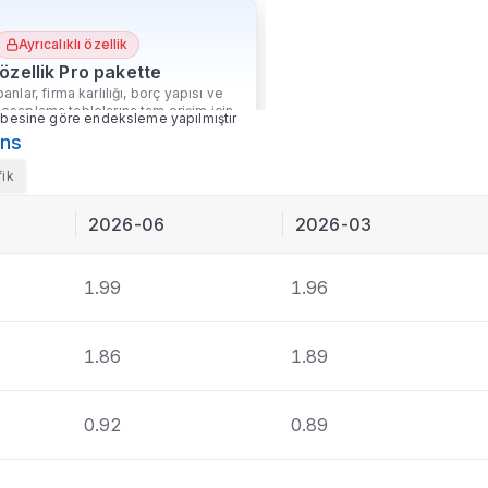
Ayrıcalıklı özellik
özellik Pro pakette
anlar, firma karlılığı, borç yapısı ve
hesaplama tablolarına tam erişim için
besine göre endeksleme yapılmıştır
Pro paketine geçin.
ans
k daha fazlası
Ekofin
'de
fik
Paketi Yükselt
2026-06
2026-03
1.99
1.96
1.86
1.89
0.92
0.89