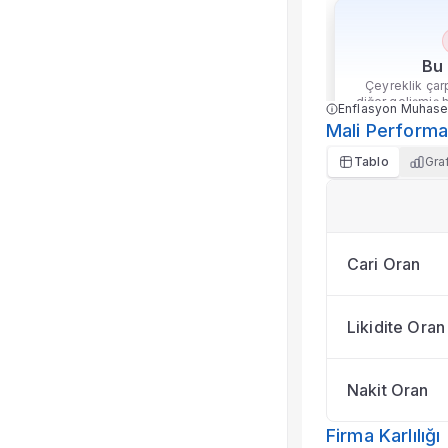
Bu 
Çeyreklik çarp
diğer gelişmiş 
Enflasyon Muhase
Mali Perform
ço
Tablo
Gra
Cari Oran
Likidite Oran
Nakit Oran
Firma Karlılığı