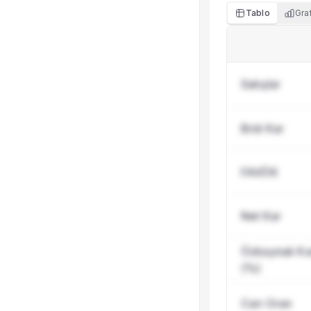
Tablo
Gra
Satışlar
Brüt Kar
FAVÖK
Net Kar
Özkaynak Karl
(%)
Cari Oran