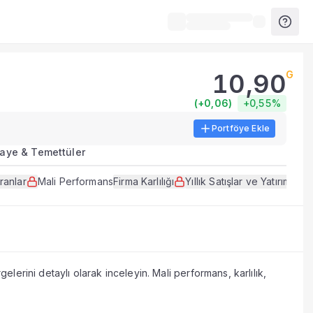
10,90
G
açları.
(
+0,06
)
+0,55%
Portföye Ekle
erileri, tablolar ve analiz araçları sunulur.
aye & Temettüler
tekleyen veri ve göstergeleri bir arada sunar.
ranlar
Mali Performans
Firma Karlılığı
Yıllık Satışlar ve Yatırımlar
li açıklama dönemlerinde güncellenir.
elerini detaylı olarak inceleyin. Mali performans, karlılık,