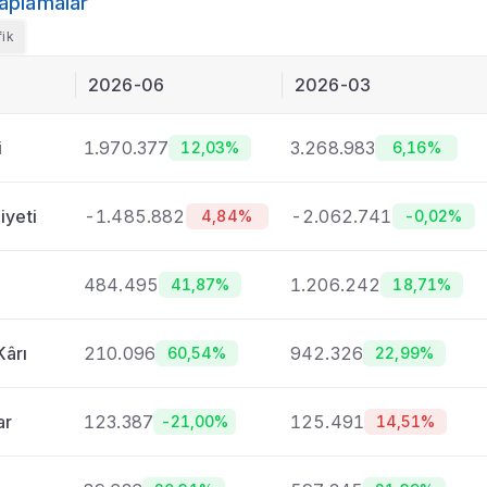
aplamalar
nlar
fik
Dağılımı
2026-06
2026-03
i
1.970.377
3.268.983
12,03%
6,16%
u
iyeti
-1.485.882
-2.062.741
4,84%
-0,02%
484.495
1.206.242
41,87%
18,71%
Kârı
210.096
942.326
60,54%
22,99%
ı
imi
ar
123.387
125.491
-21,00%
14,51%