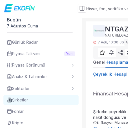
Hisse, fon, sertifika 
Bugün
Şirket Detay
7 Ağustos Cuma
NTGA
Hesaplamalar
NATURELGAZ 
NTGAZ finansal oran
Günlük Radar
7 Ağu, 10:30:06
A
Sık Sorulan Sorul
NTGAZ hesaplamalar
Piyasa Takvimi
Yeni
Ekofin NTGAZ şirke
Genel
Hesaplama
Piyasa Görünümü
NTGAZ hissesi için
Hesaplamalar, NTGA
Çeyreklik Hesap
Analiz & Tahminler
Veriler ne sıklıkla 
Fiyat ve piyasa veri
Sektörler
NTGAZ
Şirket Detay
— İlgi
Finansal Hesa
NATURELGAZ S
Özet Rapor
Şirketler
Şirket Rapor
Fonlar
Şirketin çeyreklik
Aracı Kurum Tahmi
nakit döngüsü ve m
Özet Bilanço
Kripto
Enflasyon Muhase
Teknikler