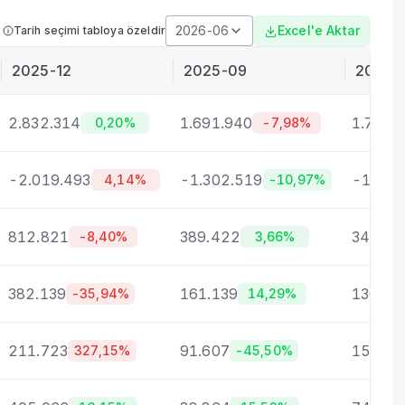
2026-06
Excel'e Aktar
Tarih seçimi tabloya özeldir
2025-12
2025-09
2025-
2.832.314
1.691.940
1.758.
0,20%
-7,98%
-2.019.493
-1.302.519
-1.417
4,14%
-10,97%
812.821
389.422
341.49
-8,40%
3,66%
382.139
161.139
130.86
-35,94%
14,29%
211.723
91.607
156.18
327,15%
-45,50%