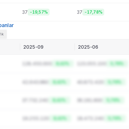
37
37
-19,57%
-17,78%
panlar
fik
2025-09
2025-06
128.450.000
123.055.100
8,42%
5,76%
42.643.980
40.872.420
8,42%
5,76%
37.732.240
36.181.600
8,42%
5,76%
19.255.120
18.472.240
8,42%
5,76%