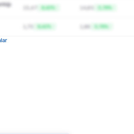
ılığı 
15,47
14,85
8,42%
5,76%
1,73
1,66
8,42%
5,76%
lar
Ayrıcalıklı özellik
özellik Pro pakette
anlar, firma karlılığı, borç yapısı ve
hesaplama tablolarına tam erişim için
Pro paketine geçin.
k daha fazlası
Ekofin
'de
Paketi Yükselt