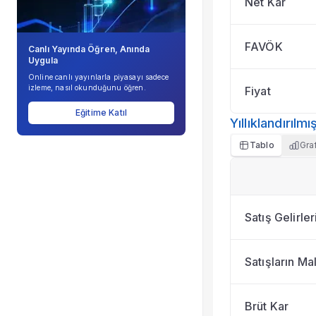
Net Kar
Şirket Profili
FAVÖK
Canlı Yayında Öğren, Anında
Uygula
Online canlı yayınlarla piyasayı sadece
izleme, nasıl okunduğunu öğren.
Fiyat
Eğitime Katıl
Yıllıklandırıl
Tablo
Gra
Satış Gelirler
Satışların Mal
Brüt Kar