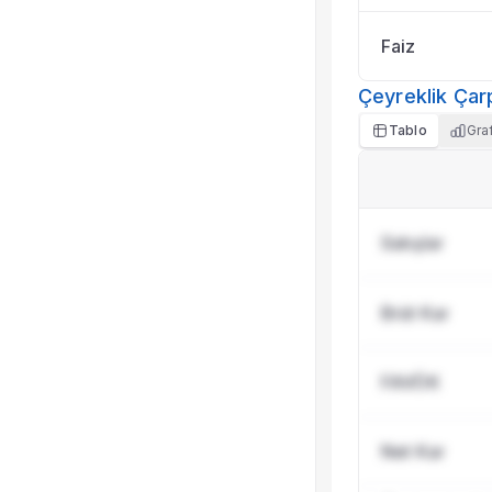
Faiz
Çeyreklik Çar
Tablo
Gra
Satışlar
Brüt Kar
FAVÖK
Net Kar