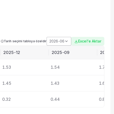
2026-06
Excel'e Aktar
Tarih seçimi tabloya özeldir
2025-12
2025-09
2025-
1.53
1.54
1.78
1.45
1.43
1.67
0.32
0.44
0.88