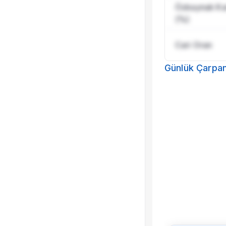
Özkaynak Karl
(%)
Cari Oran
Günlük Çarpan
Bu 
Çeyreklik çarp
diğer gelişmiş 
ço