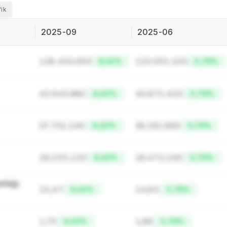
fik
2025-09
2025-06
128.450.000
123.055.100
8,42%
5,76%
42.643.980
40.872.420
8,42%
5,76%
37.732.240
36.181.600
8,42%
5,76%
19.255.120
18.472.240
8,42%
5,76%
ılığı 
15,47
14,85
8,42%
5,76%
1,73
1,66
8,42%
5,76%