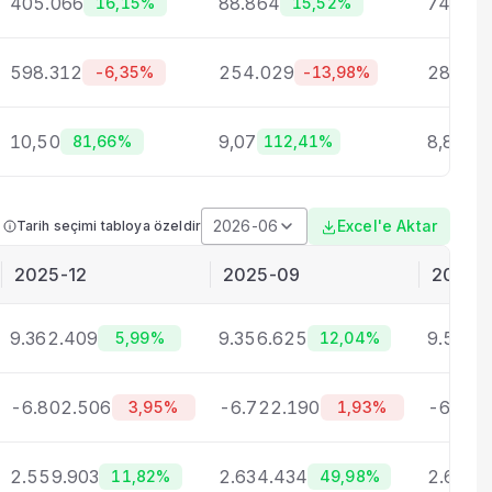
405.066
88.864
74.505
16,15%
15,52%
598.312
254.029
282.01
-6,35%
-13,98%
10,50
9,07
8,82
81,66%
112,41%
7
2026-06
Excel'e Aktar
Tarih seçimi tabloya özeldir
2025-12
2025-09
2025-
9.362.409
9.356.625
9.503.
5,99%
12,04%
-6.802.506
-6.722.190
-6.882
3,95%
1,93%
2.559.903
2.634.434
2.620.
11,82%
49,98%