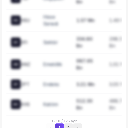
Bn
Bn
Hisse
HSU
1.57 Mn
1.49 Mn
HS
Senedi
334.80
298.50
DFI
Sektör
DF
Bn
Bn
987.65
ANZ
Emeklilik
1.01 Mn
AN
Bn
ZPT
Endeks
3.21 Mn
3.05 Mn
ZP
512.30
488.70
KHS
Katılım
KH
Bn
Bn
1
-
10
/
12
kayıt
1
2