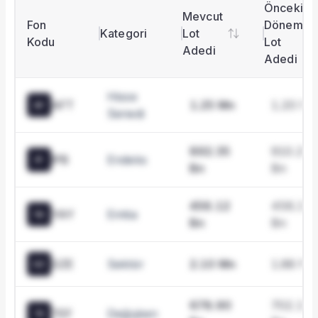
Şirket Profili
Önceki
Mevcut
Fon
Dönem
Kategori
Lot
Kodu
Lot
Adedi
Adedi
Hisse
AFT
1.25 Mn
1.20 Mn
AF
Senedi
892.35
910.20
IPB
Endeks
IP
Bn
Bn
456.12
456.12
YAY
Emtia
YA
Bn
Bn
GZE
Sektör
2.10 Mn
1.88 Mn
GZ
678.90
702.10
TEF
Değişken
TE