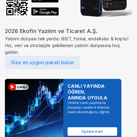
Şirket Profili
2026 Ekofin Yazılım ve Ticaret A.Ş.
Yatırım dünyası tek yerde: BIST, fonlar, endeksler & kripto!
Hız, veri ve stratejiyle şekillenen yatırım dünyasına hoş
geldin.
Size en uygun paketi bulun
CANLI YAYINDA
ÖĞREN,
ANINDA UYGULA
Online canlı yayınlarla
piyasayı sadece izleme,
nasıl okunduğunu öğren.
Eğitime Katıl