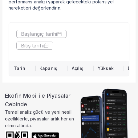
performans analizi yaparak gelecekteki potansiyel
Hisseyi Taşıyan Fonlar
hareketleri değerlendirin.
Hisse Fon Portföy Dağılımı
Hisse Analizi
Hesaplamalar
Başlangıç tarihi
Bilançolar
Gelir Tablosu
Bitiş tarihi
Nakit Akım Tablosu
Şirket Değerleme
KAP Haberleri
Tarih
Kapanış
Açılış
Yüksek
Düş
Faaliyet Raporları
Yeni İş İlişkileri
Tarihsel Veriler
Sektör Analizi
Ekofin Mobil ile Piyasalar
Sermaye Artırımları
Cebinde
Temettüler
Temel analiz gücü ve yeni nesil
Fiyat Endeks Değişimi
özelliklerle, piyasalar artık her an
Grafik
elinin altında.
Karşılaştır