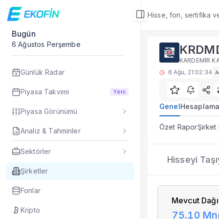
Hisse, fon, sertifika 
Bugün
Şirket Detay
6 Ağustos Perşembe
KRDM
Hisseyi Taşıyan Fo
KARDEMİR KA
KRDMD hissesini po
Günlük Radar
6 Ağu, 21:02:34
A
Sık Sorulan Sorul
KRDMD hisseyi taşıy
Piyasa Takvimi
Yeni
Ekofin KRDMD şirket
Genel
Hesaplama
Piyasa Görünümü
KRDMD hissesi için 
Hisseyi Taşıyan Fon
Özet Rapor
Şirket
Analiz & Tahminler
Veriler ne sıklıkla 
Fiyat ve piyasa veri
Sektörler
KRDMD
Hisseyi Taşı
Şirket Detay
— İlgi
Özet Rapor
Şirketler
Şirket Rapor
Fonlar
Aracı Kurum Tahmi
Mevcut Dağı
Özet Bilanço
Kripto
75.10 Mn
Teknikler