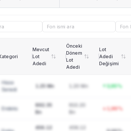
nlar
Dağılımı
i ara
Önceki
u
Mevcut
Lot
Dönem
Kategori
Lot
Adedi
Lot
Adedi
Değişimi
Adedi
Hisse
1.25 Mn
1.20 Mn
3,95%
Senedi
ı
892.35
910.20
Endeks
1,96%
imi
Bn
Bn
456.12
456.12