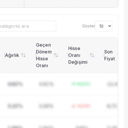
Göster
Sayfa başına satır
Geçen
Hisse
Dönem
Son
Ağırlık
Oranı
Hisse
Fiyat
Değişimi
Oranı
4.82%
4.61%
12,45
+0,21%
3.15%
3.28%
8,72
-0,13%
0,00%