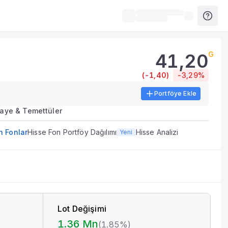
41,20
G
kları.
(
-1,40
)
-3,29%
Portföye Ekle
el BIST verileri, tablolar ve analiz araçları sunulur.
aye & Temettüler
ecini destekleyen veri ve göstergeleri bir arada sunar.
n Fonlar
Hisse Fon Portföy Dağılımı
Hisse Analizi
Yeni
li açıklama dönemlerinde güncellenir.
Lot Değişimi
1.36 Mn
(
1.85%
)