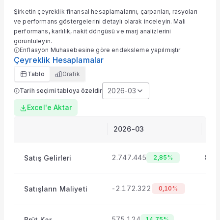
Hisseyi Taşıyan Fonlar
Şirketin çeyreklik finansal hesaplamalarını, çarpanları, rasyoları
Hisse Fon Portföy Dağılımı
ve performans göstergelerini detaylı olarak inceleyin. Mali
Hisse Analizi
performans, karlılık, nakit döngüsü ve marj analizlerini
görüntüleyin.
Hesaplamalar
Enflasyon Muhasebesine göre endeksleme yapılmıştır
Bilançolar
Çeyreklik Hesaplamalar
Gelir Tablosu
Tablo
Grafik
Nakit Akım Tablosu
Şirket Değerleme
2026-03
Tarih seçimi tabloya özeldir
KAP Haberleri
Excel'e Aktar
Faaliyet Raporları
Yeni İş İlişkileri
2026-03
202
Tarihsel Veriler
Sektör Analizi
2.747.445
8.1
Satış Gelirleri
2,85%
Sermaye Artırımları
Temettüler
Fiyat Endeks Değişimi
-2.172.322
-8.
Satışların Maliyeti
0,10%
Grafik
Karşılaştır
575.124
-11
Brüt Kar
14,75%