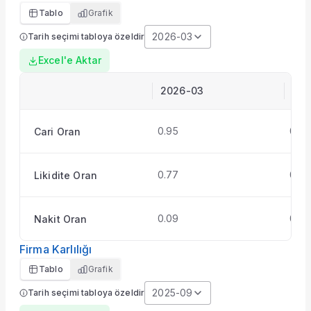
Tablo
Grafik
Paketi Yükselt
2026-03
Tarih seçimi tabloya özeldir
Excel'e Aktar
2026-03
202
0.95
0.96
Cari Oran
0.77
0.78
Likidite Oran
0.09
0.08
Nakit Oran
Firma Karlılığı
Tablo
Grafik
2025-09
Tarih seçimi tabloya özeldir