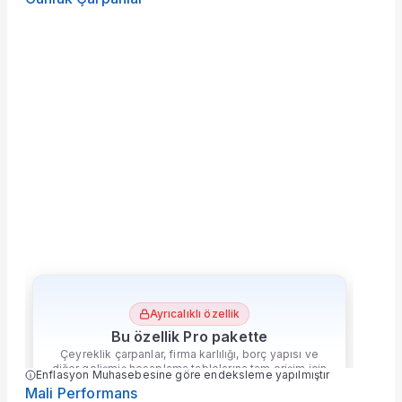
Ayrıcalıklı özellik
Bu özellik Pro pakette
Çeyreklik çarpanlar, firma karlılığı, borç yapısı ve
diğer gelişmiş hesaplama tablolarına tam erişim için
Pro paketine geçin.
çok daha fazlası
Ekofin
'de
Paketi Yükselt
Ayrıcalıklı özellik
Bu özellik Pro pakette
Çeyreklik çarpanlar, firma karlılığı, borç yapısı ve
diğer gelişmiş hesaplama tablolarına tam erişim için
Enflasyon Muhasebesine göre endeksleme yapılmıştır
Pro paketine geçin.
Mali Performans
çok daha fazlası
Ekofin
'de