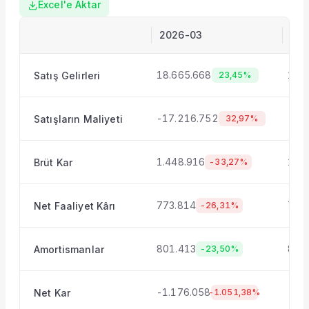
Excel'e Aktar
2026-03
202
18.665.668
18.
Satış Gelirleri
23,45%
-17.216.752
-17
Satışların Maliyeti
32,97%
1.448.916
1.37
Brüt Kar
-33,27%
773.814
786
Net Faaliyet Kârı
-26,31%
801.413
851
Amortismanlar
-23,50%
-1.176.058
-80
Net Kar
-1.051,38%