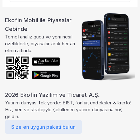
Ekofin Mobil ile Piyasalar
Ayrıcalıklı özellik
Bu özellik Pro pakette
Cebinde
Çeyreklik çarpanlar, firma karlılığı, borç yapısı ve
Temel analiz gücü ve yeni nesil
diğer gelişmiş hesaplama tablolarına tam erişim için
özelliklerle, piyasalar artık her an
Pro paketine geçin.
elinin altında.
çok daha fazlası
Ekofin
'de
Paketi Yükselt
2026 Ekofin Yazılım ve Ticaret A.Ş.
Yatırım dünyası tek yerde: BIST, fonlar, endeksler & kripto!
Hız, veri ve stratejiyle şekillenen yatırım dünyasına hoş
geldin.
Size en uygun paketi bulun