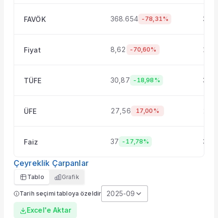
368.654
385
FAVÖK
-78,31%
8,62
11,
Fiyat
-70,60%
30,87
30,
TÜFE
-18,98%
27,56
27,
ÜFE
17,00%
37
39,5
Faiz
-17,78%
Çeyreklik Çarpanlar
Tablo
Grafik
2025-09
Tarih seçimi tabloya özeldir
Excel'e Aktar