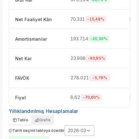
Şirket Profili
70.331
33.6
Net Faaliyet Kârı
-15,48%
193.714
256
Amortismanlar
-20,50%
23.998
-28
Net Kar
-93,95%
278.021
-23
FAVÖK
-5,76%
8,62
11,
Fiyat
-70,60%
Yıllıklandırılmış Hesaplamalar
Tablo
Grafik
2026-03
Tarih seçimi tabloya özeldir