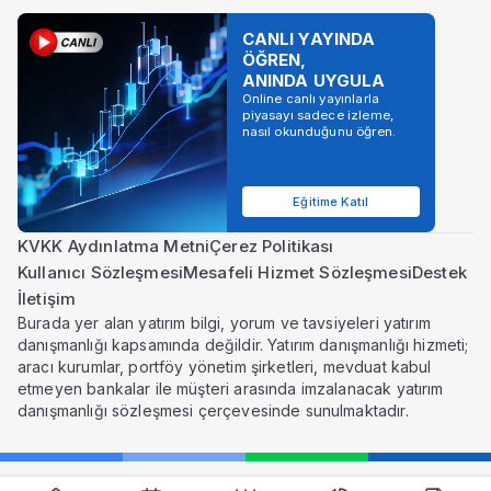
CANLI YAYINDA
ÖĞREN,
ANINDA UYGULA
Online canlı yayınlarla
piyasayı sadece izleme,
nasıl okunduğunu öğren.
Eğitime Katıl
KVKK Aydınlatma Metni
Çerez Politikası
Kullanıcı Sözleşmesi
Mesafeli Hizmet Sözleşmesi
Destek
İletişim
Burada yer alan yatırım bilgi, yorum ve tavsiyeleri yatırım
danışmanlığı kapsamında değildir. Yatırım danışmanlığı hizmeti;
aracı kurumlar, portföy yönetim şirketleri, mevduat kabul
etmeyen bankalar ile müşteri arasında imzalanacak yatırım
danışmanlığı sözleşmesi çerçevesinde sunulmaktadır.