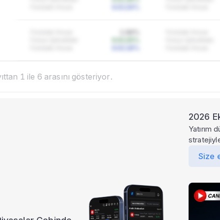
Fondaki Hisse
0.0124%
Fondaki Hisse
Fondaki Hisse
1.94%
Fondaki Hisse
Fonun Şirketteki
0.0125%
Fonun Şirketteki
Fondaki Hisse
0.0116%
Fondaki Hisse
ttan 1 ile 6 arasını gösteriyor.
2026 Ek
Yatırım d
Ayrıcalıklı özellik
stratejiy
zellik Pro pakette
Size 
portföy dağılımı verilerine
lı tam erişim için uygun
pakete geçin.
daha fazlası
Ekofin
'de