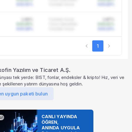
0.0131%
Fondaki Hisse
0.0122%
1.94%
Fondaki Hisse
1.87%
0.0125%
Fonun Şirketteki
0.0121%
0.0116%
Fondaki Hisse
0.0112%
1
ofin Yazılım ve Ticaret A.Ş.
ünyası tek yerde: BIST, fonlar, endeksler & kripto! Hız, veri ve
le şekillenen yatırım dünyasına hoş geldin.
en uygun paketi bulun
CANLI YAYINDA
ÖĞREN,
ANINDA UYGULA