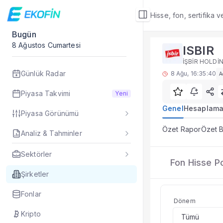
Hisse, fon, sertifika 
Bugün
Şirket Detay
8 Ağustos Cumartesi
ISBIR
Hisse Fon Portföy 
İŞBİR HOLDİN
ISBIR hissesinin yat
Günlük Radar
8 Ağu, 16:35:40
A
Sık Sorulan Sorul
ISBIR hisse fon por
Piyasa Takvimi
Yeni
Ekofin ISBIR şirket
Genel
Hesaplama
Piyasa Görünümü
ISBIR hissesi için 
Hisse Fon Portföy D
Özet Rapor
Özet B
Analiz & Tahminler
Veriler ne sıklıkla 
Fiyat ve piyasa veri
Sektörler
ISBIR
Fon Hisse Po
Şirket Detay
— İlgi
İŞBİR HOLDİNG
Özet Rapor
Şirketler
Şirket Rapor
Fonlar
Aracı Kurum Tahmi
Dönem
Özet Bilanço
Kripto
Teknikler