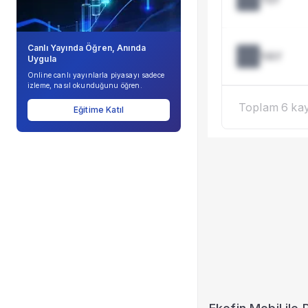
Şirket Profili
Canlı Yayında Öğren, Anında
YAY
Uygula
Online canlı yayınlarla piyasayı sadece
izleme, nasıl okunduğunu öğren.
Toplam 6 kayı
Eğitime Katıl
Bu ö
Fon hisse 
dönem baz
çok 