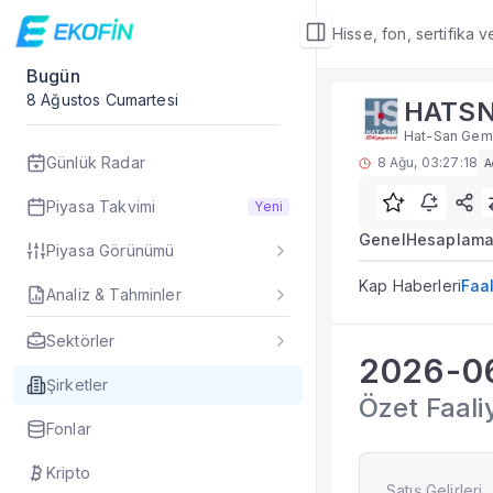
Hisse, fon, sertifika 
Bugün
Şirket Detay
8 Ağustos Cumartesi
HATS
Faaliyet Raporları
Hat-San Gemi 
HATSN faaliyet rap
Günlük Radar
8 Ağu, 03:27:18
A
Sık Sorulan Sorul
HATSN faaliyet rapo
Piyasa Takvimi
Yeni
Ekofin HATSN şirket
Genel
Hesaplama
Piyasa Görünümü
HATSN hissesi için 
Faaliyet Raporları,
Kap Haberleri
Faal
Analiz & Tahminler
Veriler ne sıklıkla 
Fiyat ve piyasa veri
Sektörler
HATSN
Şirket Detay
— İlgi
2026-0
Özet Rapor
Şirketler
Özet Faali
Şirket Rapor
Fonlar
Aracı Kurum Tahmi
Özet Bilanço
Kripto
Teknikler
Satış Gelirleri