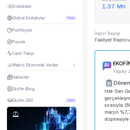
1.37 Mn
Hisseyi Taşıyan Fo
Endeksler
Hisse Fon Portföy 
Global Endeksler
Yeni
Hisse Analizi
Hesaplamalar
Portföyüm
Rapor Başlığı
Bilançolar
Faaliyet Rapor
Gelir Tablosu
Pusula
Nakit Akım Tablos
Canlı Takip
Şirket Değerleme
KAP Haberleri
EKOFİN
Makro Ekonomik Veriler
Faaliyet Raporları
Yapay z
Yeni İş İlişkileri
Haberler
Dönem 
Tarihsel Veriler
Ekofin Blog
Sektör Analizi
Hat-San Gem
Sermaye Artırımlar
gerçekleşmi
Ekofin 360
Yeni
Temettüler
sırasıyla (
Fiyat Endeks Değiş
marjın %7,7
Grafik
düşmesiyle 
Karşılaştır