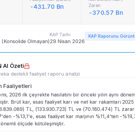
Zararı
-431.70 Bn
nlar
-370.57 Bn
Dağılımı
KAP Tarihi
KAP Raporunu Görünt
u (Konsolide Olmayan)
29 Nisan 2026
u
 AI Özeti
eka destekli faaliyet raporu analizi
Faaliyetleri
i, 2026 ilk çeyrekte hasılatını bir önceki yılın aynı döne
ı
ştir. Brüt kar, esas faaliyet karı ve net kar rakamları 2025
88.839.089) TL, (133.930.723) TL ve (70.180.474) TL zarar ol
imi
'den -%13,1'e, esas faaliyet kar marjının %11,4'ten -%19,
önemli ölçüde kötüleşmiştir.