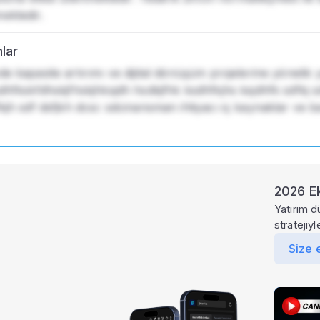
ektedir.
mlar
e kapasite artırımı ve dijital dönüşüm projelerine yönelik y
dhfkskfdhskjfhskjhksjdh hsdkjfhk ksdhfkjhs ksjdhfk sdfkj sd
kjh sdf dsfjkh dcsc sdcinansman ihtiyacı iç kaynaklar ve ba
2026 Ek
Yatırım d
stratejiy
Size 