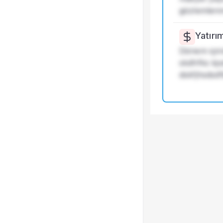
gözlemlenm
Yatırı
Dönem içind
skdhfks kjs
dskfjhsdsdf