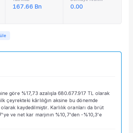
167.66 Bn
0.00
üle
mine göre %17,73 azalışla 680.677.917 TL olarak 
 ilk çeyrekteki kârlılığın aksine bu dönemde 
arak kaydedilmiştir. Karlılık oranları da brüt 
7'ye ve net kar marjının %10,7'den -%10,3'e 