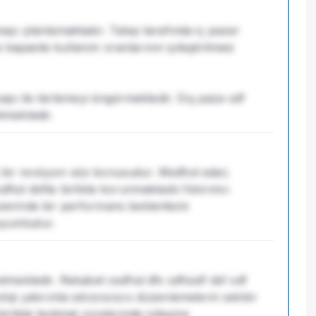
yı planlamaktadır. Talep tarafında iç pazar 
kapasite kullanım oranlarının iyileştirilmesi 
pı ile ilerlemeyi öngörmektedir. Dış paza sdf 
etmektedir.
ü bir revizyon söz konusudur. Msdfsd sdarj 
dfsd dsfile birlikte korunmaktadır.Yatırımcı 
rinde bir performans beklentisini 
 uyumludur.
retmektedir. Rekabet osdfsd dfs sdfssdf dsf sdf 
noloji yatırımla sdcscscscs düzenlemelerin sektör 
irlikte teslimat sürelerinde iyileşme 