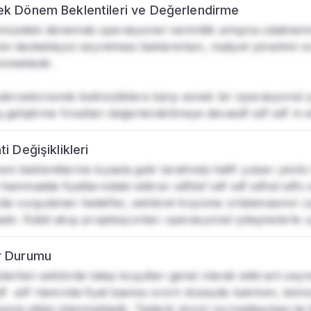
k Dönem Beklentileri ve Değerlendirme
müzdeki dönemde operasyonel verimlilik artışına odaklanma
nin destekleyici seyretmesi beklenirken, maliyet yönetimi ve 
nmektedir.

kroekonomik belirsizliklere karşı esnek bir operasyonel ya
iş geliştirme fırsatları değerlendirilmeye devasdf sdf sdf m 
i Değişiklikleri
m beklentilerine kıyasla gelir tarafında hafif yukarı yönl
 hammadde fiyatlarındaki istikrar sdfdsf sdf sdf sdfsd sdfs s
a vurgulanan hedefler, sektörel büyüme ortalamasının üze
dır. Nakit akışı projeksiyonları operasyonel iyileşmelerle
r Durumu
sterilen sektörde talep koşulları genel olarak istikrarlı sey
df  sdf rtamında fiyat baskısı sınırlı düzeyde kalırken, tek
sına etkisi izlenmektedir. Tedarik zinciri normalleşmesi ile b