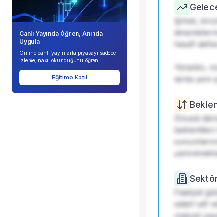
Şirket Profili
Gelece
Şirket, önü
dinamikleri
Canlı Yayında Öğren, Anında
Uygula
hesdf defle
Online canlı yayınlarla piyasayı sadece
izleme, nasıl okunduğunu öğren.
Yönetim, ma
Eğitime Katıl
larda yeni 
Beklent
Önceki döne
beklentileri
sunumlarınd
yansıtmakta
Sektö
Faaliyet gö
sddsf sdf s
maliyet yapı