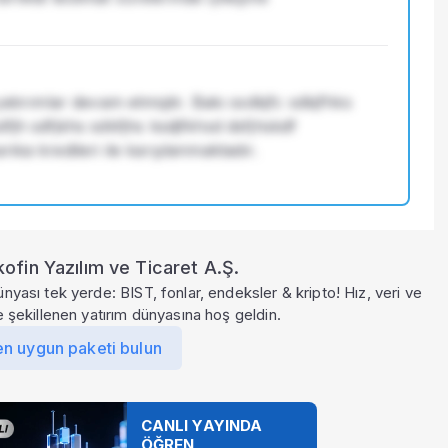
atırımlar devam etmiştir. Bakı ssdkjfc sdkjfhks 
fjh sdfjkhs sdkfjhs ksdjfkhsd dsfjhskdf 
nka kredileri ile karşılanmaktadır.
ofin Yazılım ve Ticaret A.Ş.
ünyası tek yerde: BIST, fonlar, endeksler & kripto! Hız, veri ve
le şekillenen yatırım dünyasına hoş geldin.
en uygun paketi bulun
CANLI YAYINDA
ÖĞREN,