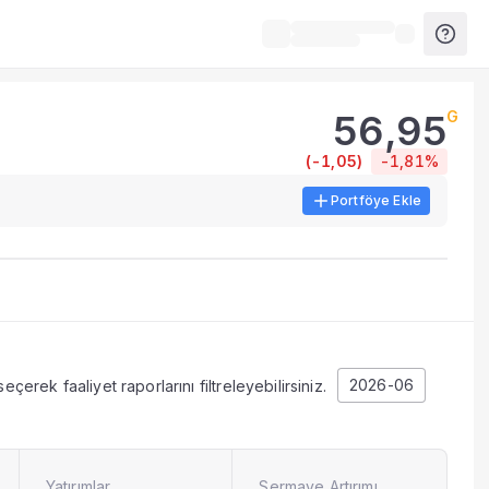
56,95
G
r.
(
-1,05
)
-1,81%
Portföye Ekle
IST verileri, tablolar ve analiz araçları sunulur.
i destekleyen veri ve göstergeleri bir arada sunar.
li açıklama dönemlerinde güncellenir.
2026-06
çerek faaliyet raporlarını filtreleyebilirsiniz.
Yatırımlar
Sermaye Artırımı