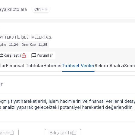
veya kripto ara
Ctrl + F
K
 finansal tablolar, teknik analiz, haberler ve değerleme araç
Y TEKSTİL İŞLETMELERİ A.Ş.
çılış
11,24
Önc. Kap.
11,25
Karşılaştır
Yorumlar
nleri
lar
Finansal Tablolar
Haberler
Tarihsel Veriler
Sektör Analizi
Serm
G
nlar
er
11,32
(
+0,07
)
+0,62%
Dağılımı
TEKSTİL İŞLETMELERİ A.Ş.
miş fiyat hareketlerini, işlem hacimlerini ve finansal verilerini detay
analizi yaparak gelecekteki potansiyel hareketleri değerlendirin.
u
arihi
Bitiş tarihi