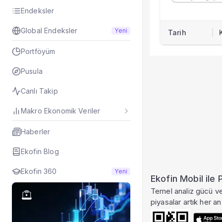
KAP Haberleri
Endeksler
Faaliyet Raporları
Global Endeksler
Yeni
Tarih
Yeni İş İlişkileri
Tarihsel Veriler
Portföyüm
Sektör Analizi
Sermaye Artırımlar
Pusula
Temettüler
Canlı Takip
Fiyat Endeks Değiş
Grafik
Makro Ekonomik Veriler
Karşılaştır
Şirket Profili
Haberler
Tarihsel Veriler
Ekofin Blog
HATEK tarihsel fiya
Ekofin 360
Yeni
Ekofin Mobil ile
Temel analiz gücü ve 
piyasalar artık her an 