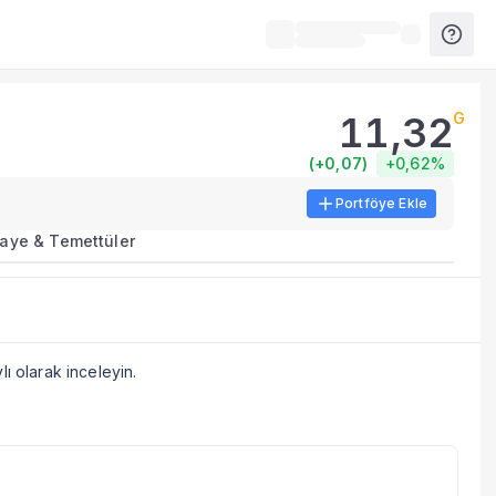
11,32
G
ları.
(
+0,07
)
+0,62%
Portföye Ekle
aye & Temettüler
lı olarak inceleyin.