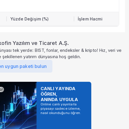
Yüzde Değişim (%)
İşlem Hacmi
ofin Yazılım ve Ticaret A.Ş.
ünyası tek yerde: BIST, fonlar, endeksler & kripto! Hız, veri ve
le şekillenen yatırım dünyasına hoş geldin.
en uygun paketi bulun
CANLI YAYINDA
ÖĞREN,
ANINDA UYGULA
Online canlı yayınlarla
piyasayı sadece izleme,
nasıl okunduğunu öğren.