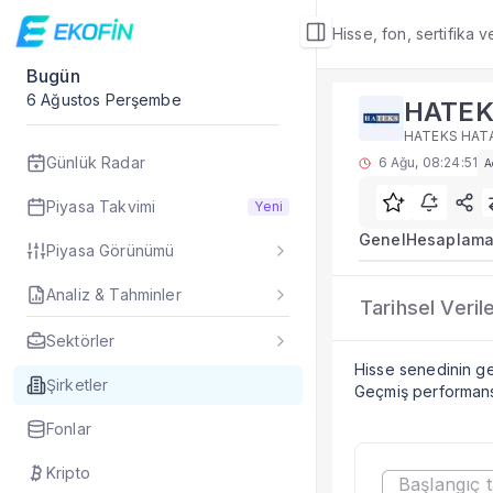
Hisse, fon, sertifika 
Bugün
Şirket Detay
6 Ağustos Perşembe
HATE
BIST hisseleri için
HATEKS HATA
Alt Bölümler
Günlük Radar
6 Ağu, 08:24:51
A
Özet Rapor
Şirket Rapor
Piyasa Takvimi
Yeni
Aracı Kurum Tahmi
Genel
Hesaplama
Piyasa Görünümü
Özet Bilanço
Teknikler
Analiz & Tahminler
Hisseyi Taşıyan Fo
HATEK
Tarihsel Veril
Hisse Fon Portföy 
HATEKS HATAY 
Sektörler
Hisse Analizi
Hisse senedinin geç
Hesaplamalar
Şirketler
Geçmiş performans 
Bilançolar
Fonlar
Gelir Tablosu
Nakit Akım Tablos
Kripto
Başlangıç t
Şirket Değerleme