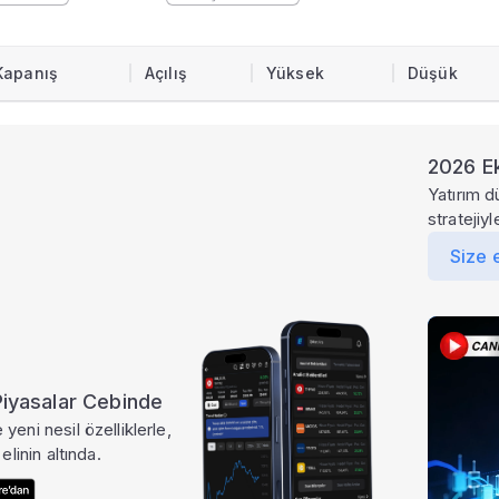
Kapanış
Açılış
Yüksek
Düşük
ı
2026 Ek
Yatırım d
imi
stratejiy
Size 
t, hacim ve finansal veriler.
 Piyasalar Cebinde
yeni nesil özelliklerle,
elinin altında.