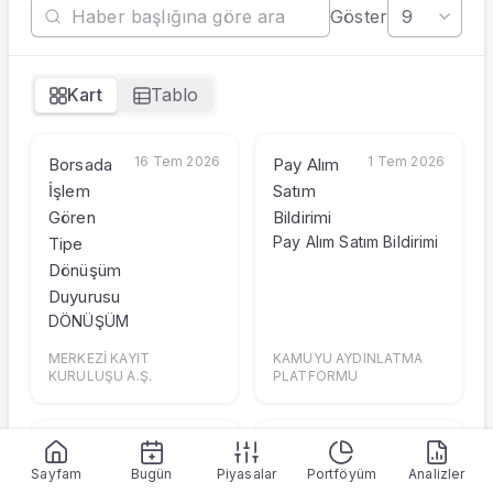
Göster
Hisseyi Taşıyan Fonlar
Hisse Fon Portföy Dağılımı
Hisse Analizi
Kart
Tablo
Hesaplamalar
Bilançolar
Gelir Tablosu
16 Tem 2026
1 Tem 2026
Borsada
Pay Alım
Nakit Akım Tablosu
İşlem
Satım
Şirket Değerleme
Gören
Bildirimi
KAP Haberleri
Pay Alım Satım Bildirimi
Tipe
Faaliyet Raporları
Dönüşüm
Yeni İş İlişkileri
Duyurusu
Tarihsel Veriler
DÖNÜŞÜM
Sektör Analizi
MERKEZİ KAYIT
KAMUYU AYDINLATMA
Sermaye Artırımları
KURULUŞU A.Ş.
PLATFORMU
Temettüler
Fiyat Endeks Değişimi
Grafik
1 Tem 2026
30 Haz 2026
Pay Alım
Pay Alım
Karşılaştır
Sayfam
Bugün
Piyasalar
Portföyüm
Analizler
Satım
Satım