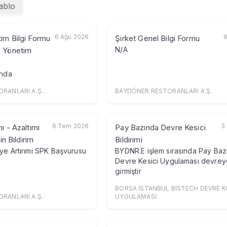
ablo
nlar
Dağılımı
6 Ağu 2026
6
im Bilgi Formu
Şirket Genel Bilgi Formu
N/A
- Yönetim
ında
u
RANLARI A.Ş.
BAYDÖNER RESTORANLARI A.Ş.
6 Tem 2026
3
ı - Azaltımı
Pay Bazında Devre Kesici
in Bildirim
Bildirimi
ye Artırımı SPK Başvurusu
BYDNR.E işlem sırasında Pay Baz
Devre Kesici Uygulaması devrey
ı
girmiştir
BORSA İSTANBUL BISTECH DEVRE K
imi
RANLARI A.Ş.
UYGULAMASI