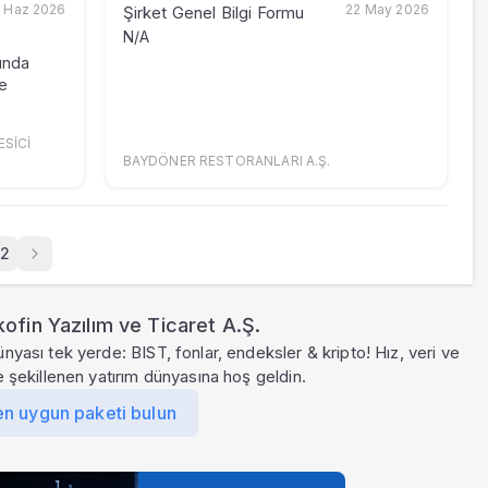
 Haz 2026
22 May 2026
Şirket Genel Bilgi Formu
N/A
ında
e
ESİCİ
BAYDÖNER RESTORANLARI A.Ş.
2
ofin Yazılım ve Ticaret A.Ş.
ünyası tek yerde: BIST, fonlar, endeksler & kripto! Hız, veri ve
le şekillenen yatırım dünyasına hoş geldin.
en uygun paketi bulun