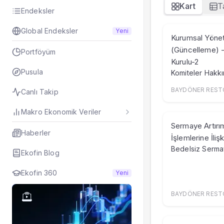
Kart
T
Hisseyi Taşıyan Fo
Endeksler
Hisse Fon Portföy 
Global Endeksler
Yeni
Hisse Analizi
Kurumsal Yönet
Hesaplamalar
(Güncelleme) 
Portföyüm
Bilançolar
Kurulu-2
Gelir Tablosu
Pusula
Komiteler Hakk
Nakit Akım Tablos
BAYDÖNER RESTO
Canlı Takip
Şirket Değerleme
KAP Haberleri
Makro Ekonomik Veriler
Faaliyet Raporları
Sermaye Artırım
Yeni İş İlişkileri
Haberler
İşlemlerine İlişk
Tarihsel Veriler
Bedelsiz Serma
Ekofin Blog
Sektör Analizi
Sermaye Artırımlar
Ekofin 360
Yeni
Temettüler
Fiyat Endeks Değiş
BAYDÖNER RESTO
Grafik
Karşılaştır