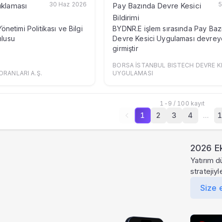
30 Haz 2026
5
ıklaması
Pay Bazında Devre Kesici
Bildirimi
Yönetimi Politikası ve Bilgi
BYDNR.E işlem sırasında Pay Baz
mlusu
Devre Kesici Uygulaması devrey
girmiştir
BORSA İSTANBUL BISTECH DEVRE K
RANLARI A.Ş.
UYGULAMASI
1
-
9
/
100
kayıt
1
2
3
4
…
1
2026 Ek
Yatırım d
stratejiy
Size 